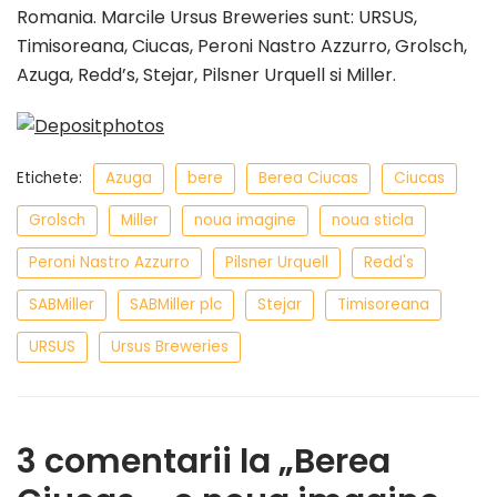
Romania. Marcile Ursus Breweries sunt: URSUS,
Timisoreana, Ciucas, Peroni Nastro Azzurro, Grolsch,
Azuga, Redd’s, Stejar, Pilsner Urquell si Miller.
Etichete:
Azuga
bere
Berea Ciucas
Ciucas
Grolsch
Miller
noua imagine
noua sticla
Peroni Nastro Azzurro
Pilsner Urquell
Redd's
SABMiller
SABMiller plc
Stejar
Timisoreana
URSUS
Ursus Breweries
3 comentarii la „Berea