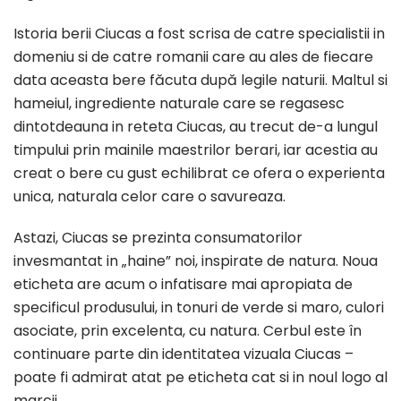
Istoria berii Ciucas a fost scrisa de catre specialistii in
domeniu si de catre romanii care au ales de fiecare
data aceasta bere făcuta după legile naturii. Maltul si
hameiul, ingrediente naturale care se regasesc
dintotdeauna in reteta Ciucas, au trecut de-a lungul
timpului prin mainile maestrilor berari, iar acestia au
creat o bere cu gust echilibrat ce ofera o experienta
unica, naturala celor care o savureaza.
Astazi, Ciucas se prezinta consumatorilor
invesmantat in „haine” noi, inspirate de natura. Noua
eticheta are acum o infatisare mai apropiata de
specificul produsului, in tonuri de verde si maro, culori
asociate, prin excelenta, cu natura. Cerbul este în
continuare parte din identitatea vizuala Ciucas –
poate fi admirat atat pe eticheta cat si in noul logo al
marcii.