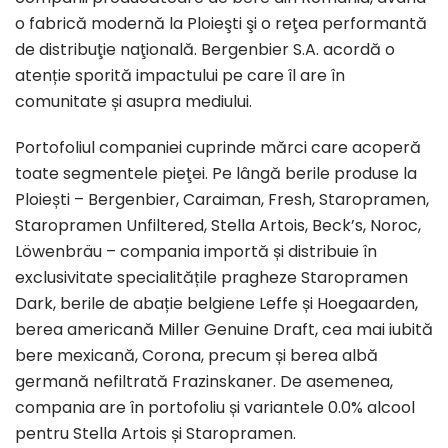
o fabrică modernă la Ploieşti şi o reţea performantă
de distribuţie naţională. Bergenbier S.A. acordă o
atenție sporită impactului pe care îl are în
comunitate și asupra mediului.
Portofoliul companiei cuprinde mărci care acoperă
toate segmentele pieţei. Pe lângă berile produse la
Ploiești – Bergenbier, Caraiman, Fresh, Staropramen,
Staropramen Unfiltered, Stella Artois, Beck’s, Noroc,
Löwenbräu – compania importă și distribuie în
exclusivitate specialitățile pragheze Staropramen
Dark, berile de abație belgiene Leffe și Hoegaarden,
berea americană Miller Genuine Draft, cea mai iubită
bere mexicană, Corona, precum și berea albă
germană nefiltrată Frazinskaner. De asemenea,
compania are în portofoliu și variantele 0.0% alcool
pentru Stella Artois și Staropramen.