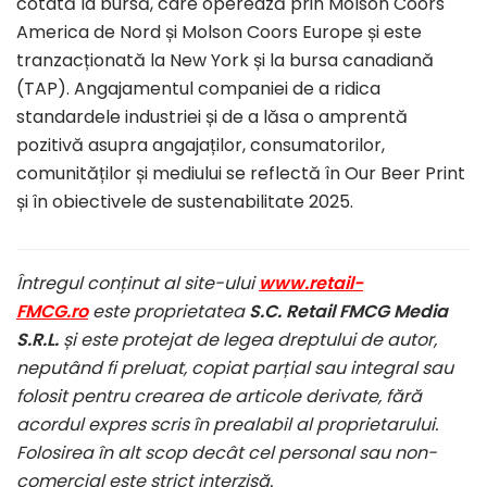
cotată la bursă, care operează prin Molson Coors
America de Nord și Molson Coors Europe și este
tranzacționată la New York și la bursa canadiană
(TAP). Angajamentul companiei de a ridica
standardele industriei și de a lăsa o amprentă
pozitivă asupra angajaților, consumatorilor,
comunităților și mediului se reflectă în Our Beer Print
și în obiectivele de sustenabilitate 2025.
Întregul conținut al site-ului
www.retail-
FMCG.ro
este proprietatea
S.C. Retail FMCG Media
S.R.L.
și este protejat de legea dreptului de autor,
neputând fi preluat, copiat parțial sau integral sau
folosit pentru crearea de articole derivate, fără
acordul expres scris în prealabil al proprietarului.
Folosirea în alt scop decât cel personal sau non-
comercial este strict interzisă.