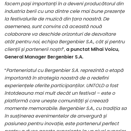
facem pași importanți în a deveni producătorul din
industria berii cu una dintre cele mai bune prezențe
la festivalurile de muzică din țara noastră. De
asemenea, sunt convins că această nouă
colaborare va deschide orizonturi de dezvoltare
atât pentru noi, echipa Bergenbier S.A., cât și pentru
clienții și partenerii noștri
”,
a punctat Mihai Voicu,
General Manager Bergenbier S.A.
“
Parteneriatul cu Bergenbier S.A. reprezintă o etapă
importantă în strategia noastră de a redefini
experiențele oferite participanților. UNTOLD a fost
întotdeauna mai mult decât un festival – este o
platformă care unește comunități și creează
momente memorabile. Bergenbier S.A., cu tradiția sa
în susținerea evenimentelor de anvergură și
pasiunea pentru inovație, este partenerul perfect