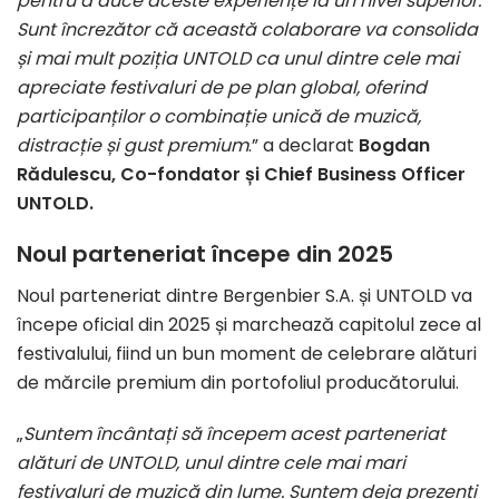
pentru a duce aceste experiențe la un nivel superior.
Sunt încrezător că această colaborare va consolida
și mai mult poziția UNTOLD ca unul dintre cele mai
apreciate festivaluri de pe plan global, oferind
participanților o combinație unică de muzică,
distracție și gust premium
.” a declarat
Bogdan
Rădulescu, Co-fondator și Chief Business Officer
UNTOLD.
Noul parteneriat începe din 2025
Noul parteneriat dintre Bergenbier S.A. și UNTOLD va
începe oficial din 2025 și marchează capitolul zece al
festivalului, fiind un bun moment de celebrare alături
de mărcile premium din portofoliul producătorului.
„
Suntem încântați să începem acest parteneriat
alături de UNTOLD, unul dintre cele mai mari
festivaluri de muzică din lume. Suntem deja prezenți