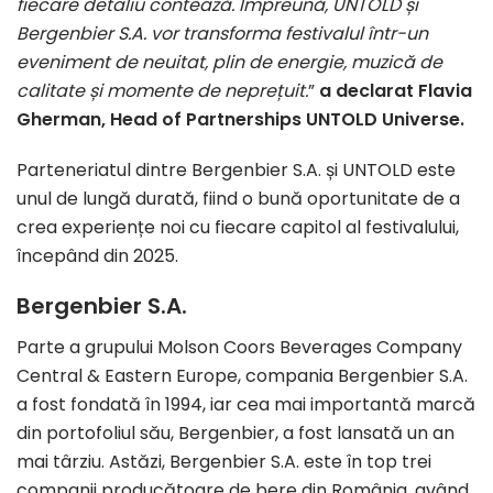
fiecare detaliu contează. Împreună, UNTOLD și
Bergenbier S.A. vor transforma festivalul într-un
eveniment de neuitat, plin de energie, muzică de
calitate și momente de neprețuit.
”
a declarat Flavia
Gherman, Head of Partnerships UNTOLD Universe.
Parteneriatul dintre Bergenbier S.A. și UNTOLD este
unul de lungă durată, fiind o bună oportunitate de a
crea experiențe noi cu fiecare capitol al festivalului,
începând din 2025.
Bergenbier S.A.
Parte a grupului Molson Coors Beverages Company
Central & Eastern Europe, compania Bergenbier S.A.
a fost fondată în 1994, iar cea mai importantă marcă
din portofoliul său, Bergenbier, a fost lansată un an
mai târziu. Astăzi, Bergenbier S.A. este în top trei
companii producătoare de bere din România, având