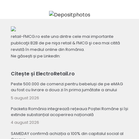
retail-FMCG.ro este una dintre cele mai importante
publicaţii B2B de pe nişa retail & FMCG şi cea mai citită
revistă în mediul online din România.
Ne găsești și pe LinkedIn:
Citește și ElectroRetail.ro
Peste 500.000 de comenzi pentru bebeluși de pe eMAG
au fost cu livrare a doua zi în prima jumătate a anului
5 august 2026
Packeta România integrează rețeaua Poștei Române și își
extinde substanțial acoperirea națională
4 august 2026
SAMEDAY confirmă achiziția a 100% din capitalul social al