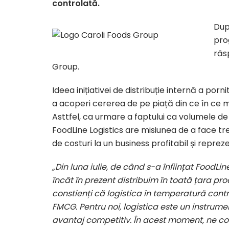
controlată.
Dup
pro
răs
Group.
Ideea inițiativei de distribuție internă a porn
a acoperi cererea de pe piață din ce în ce ma
Asttfel, ca urmare a faptului ca volumele d
FoodLine Logistics are misiunea de a face t
de costuri la un business profitabil și reprez
„Din luna iulie, de când s-a înființat FoodLin
încât în prezent distribuim în toată țara pro
constienți că logistica în temperatură cont
FMCG. Pentru noi, logistica este un instrumen
avantaj competitiv. În acest moment, ne co