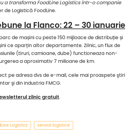
pentru a transforma FoodLine Logistics într-o companie
 de Logistică FoodLine.
une la Flanco: 22 – 30 ianuarie
parc de mașini cu peste 150 mijloace de distribuție și
ni ce aparțin altor departamente. Zilnic, un flux de
siunile (tiruri, camioane, dube) functioneaza non-
curgerea a aproximativ 7 milioane de km.
irect pe adresa dvs de e-mail, cele mai proaspete ştiri
entar şi din industria FMCG.
ewsletterul zilnic gratuit
.
Line Logistics
servicii logistice