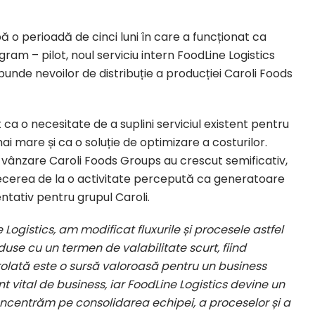
ă o perioadă de cinci luni în care a funcționat ca
gram – pilot, noul serviciu intern FoodLine Logistics
punde nevoilor de distribuție a producției Caroli Foods
it ca o necesitate de a suplini serviciul existent pentru
i mare și ca o soluție de optimizare a costurilor.
e vânzare Caroli Foods Groups au crescut semificativ,
recerea de la o activitate percepută ca generatoare
entativ pentru grupul Caroli.
e Logistics, am modificat fluxurile și procesele astfel
duse cu un termen de valabilitate scurt, fiind
rolată este o sursă valoroasă pentru un business
t vital de business, iar FoodLine Logistics devine un
ncentrăm pe consolidarea echipei, a proceselor și a