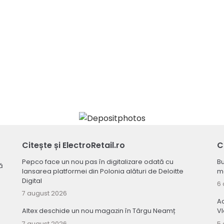
Citește și ElectroRetail.ro
C
Pepco face un nou pas în digitalizare odată cu
Bu
ă
lansarea platformei din Polonia alături de Deloitte
ma
Digital
6 
7 august 2026
Ac
Altex deschide un nou magazin în Târgu Neamț
V
7 august 2026
5 