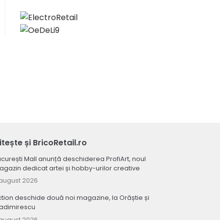
itește și BricoRetail.ro
curești Mall anunță deschiderea ProfiArt, noul
gazin dedicat artei și hobby-urilor creative
august 2026
tion deschide două noi magazine, la Orăștie și
ladimirescu
august 2026