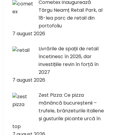
Cometex inaugurează
Târgu Neamț Retail Park, al
18-lea parc de retail din
portofoliu
7 august 2026
Livrările de spații de retail
încetinesc în 2026, dar
investițiile revin în forță în
2027
7 august 2026
Zest Pizza: Ce pizza
mănâncă bucureștenii –
trufele, brânzeturile italiene
și gusturile picante urcă în
top
7 august 2026