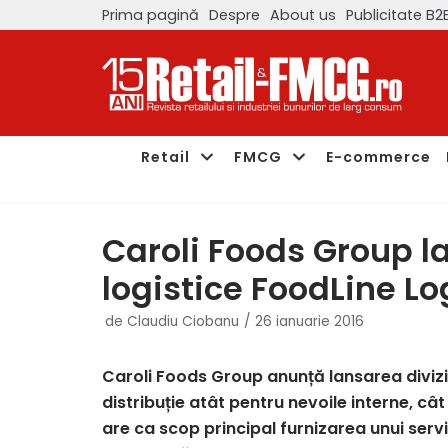
Prima pagină
Despre
About us
Publicitate B2
Sari
la
conținut
Retail
FMCG
E-commerce
Caroli Foods Group la
logistice FoodLine Lo
de
Claudiu Ciobanu
26 ianuarie 2016
Caroli Foods Group anunță lansarea divizie
distribuție atât pentru nevoile interne, cât
are ca scop principal furnizarea unui serv