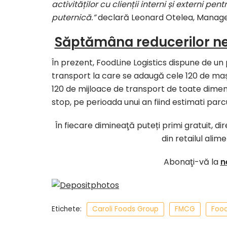
activităților cu clienții interni și externi 
puternică.”
declară Leonard Otelea, Manager
Săptămâna reducerilor neb
În prezent, FoodLine Logistics dispune de un 
transport la care se adaugă cele 120 de mași
120 de mijloace de transport de toate dimen
stop, pe perioada unui an fiind estimati par
În fiecare dimineaţă puteți primi gratuit, d
din retailul alim
Abonaţi-vă la
n
Etichete:
Caroli Foods Group
FMCG
Food