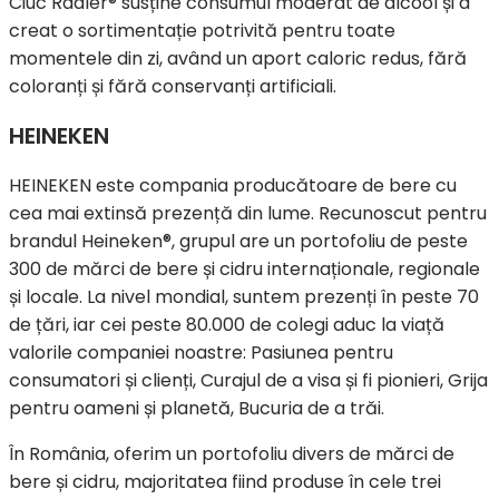
Ciuc Radler® susține consumul moderat de alcool și a
creat o sortimentație potrivită pentru toate
momentele din zi, având un aport caloric redus, fără
coloranți și fără conservanți artificiali.
HEINEKEN
HEINEKEN este compania producătoare de bere cu
cea mai extinsă prezență din lume. Recunoscut pentru
brandul Heineken®, grupul are un portofoliu de peste
300 de mărci de bere și cidru internaționale, regionale
și locale. La nivel mondial, suntem prezenți în peste 70
de țări, iar cei peste 80.000 de colegi aduc la viață
valorile companiei noastre: Pasiunea pentru
consumatori și clienți, Curajul de a visa și fi pionieri, Grija
pentru oameni și planetă, Bucuria de a trăi.
În România, oferim un portofoliu divers de mărci de
bere și cidru, majoritatea fiind produse în cele trei