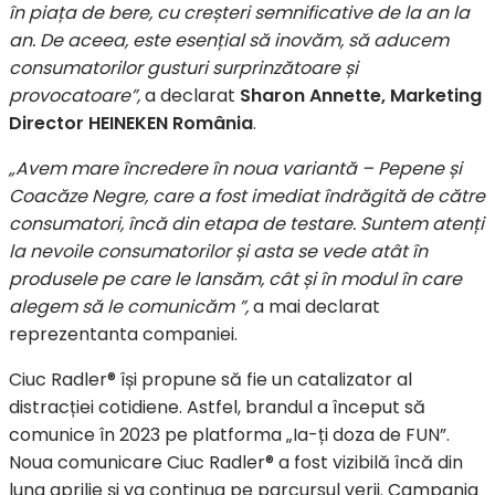
în piața de bere, cu creșteri semnificative de la an la
an. De aceea, este esențial să inovăm, să aducem
consumatorilor gusturi surprinzătoare și
provocatoare”,
a declarat
Sharon Annette, Marketing
Director HEINEKEN România
.
„Avem mare încredere în noua variantă – Pepene și
Coacăze Negre, care a fost imediat îndrăgită de către
consumatori, încă din etapa de testare. Suntem atenți
la nevoile consumatorilor și asta se vede atât în
produsele pe care le lansăm, cât și în modul în care
alegem să le comunicăm ”,
a mai declarat
reprezentanta companiei.
Ciuc Radler® își propune să fie un catalizator al
distracției cotidiene. Astfel, brandul a început să
comunice în 2023 pe platforma „Ia-ți doza de FUN”.
Noua comunicare Ciuc Radler® a fost vizibilă încă din
luna aprilie și va continua pe parcursul verii. Campania