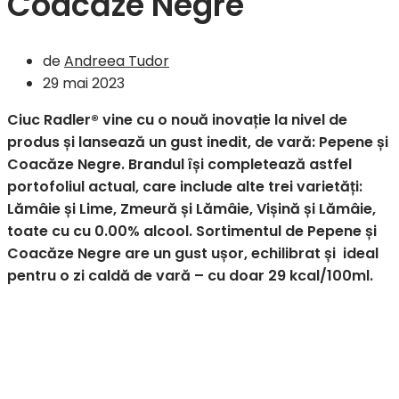
Coacăze Negre
de
Andreea Tudor
29 mai 2023
Ciuc Radler® vine cu o nouă inovație la nivel de
produs și lansează un gust inedit, de vară: Pepene și
Coacăze Negre. Brandul își completează astfel
portofoliul actual, care include alte trei varietăți:
Lămâie și Lime, Zmeură și Lămâie, Vișină și Lămâie,
toate cu cu 0.00% alcool. Sortimentul de Pepene și
Coacăze Negre are un gust ușor, echilibrat și ideal
pentru o zi caldă de vară – cu doar 29 kcal/100ml.