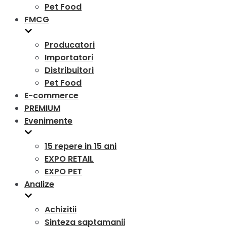
Pet Food
FMCG
Producatori
Importatori
Distribuitori
Pet Food
E-commerce
PREMIUM
Evenimente
15 repere in 15 ani
EXPO RETAIL
EXPO PET
Analize
Achizitii
Sinteza saptamanii