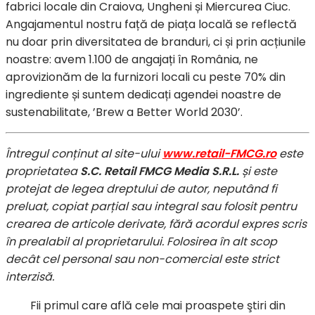
fabrici locale din Craiova, Ungheni și Miercurea Ciuc.
Angajamentul nostru față de piața locală se reflectă
nu doar prin diversitatea de branduri, ci și prin acțiunile
noastre: avem 1.100 de angajați în România, ne
aprovizionăm de la furnizori locali cu peste 70% din
ingrediente și suntem dedicați agendei noastre de
sustenabilitate, ’Brew a Better World 2030’.
Întregul conținut al site-ului
www.retail-FMCG.ro
este
proprietatea
S.C. Retail FMCG Media S.R.L.
și este
protejat de legea dreptului de autor, neputând fi
preluat, copiat parțial sau integral sau folosit pentru
crearea de articole derivate, fără acordul expres scris
în prealabil al proprietarului. Folosirea în alt scop
decât cel personal sau non-comercial este strict
interzisă.
Fii primul care află cele mai proaspete ştiri din