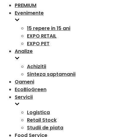
PREMIUM
Evenimente
15 repere in 15 ani
EXPO RETAIL
EXPO PET
Analize
Achizitii
Sinteza saptamanii
Oameni
EcoBioGreen
Servicii
Logistica
Retail Stock
Studii de piata
Food Service