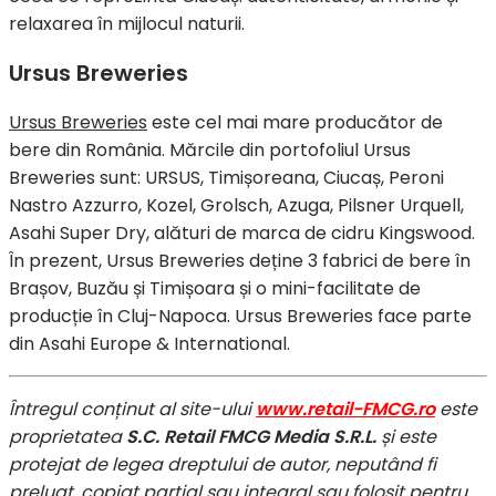
relaxarea în mijlocul naturii.
Ursus Breweries
Ursus Breweries
este cel mai mare producător de
bere din România. Mărcile din portofoliul Ursus
Breweries sunt: URSUS, Timișoreana, Ciucaș, Peroni
Nastro Azzurro, Kozel, Grolsch, Azuga, Pilsner Urquell,
Asahi Super Dry, alături de marca de cidru Kingswood.
În prezent, Ursus Breweries deține 3 fabrici de bere în
Brașov, Buzău și Timișoara și o mini-facilitate de
producție în Cluj-Napoca. Ursus Breweries face parte
din Asahi Europe & International.
Întregul conținut al site-ului
www.retail-FMCG.ro
este
proprietatea
S.C. Retail FMCG Media S.R.L.
și este
protejat de legea dreptului de autor, neputând fi
preluat, copiat parțial sau integral sau folosit pentru