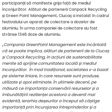
participanții să manifeste grija față de mediul
înconjurător. Alături de partenerii Canpack Recycling
și Green Point Management, Ciucaș a instalat în cadrul
festivalului un aparat de colectare a dozelor de
aluminiu. În urma campaniei de colectare au fost
strânse 1348 doze de aluminiu.
„
Compania GreenPoint Management este încântată
că se poate implica, alături de partenerii de la Ciucaș
și Canpack Recycling, în acțiuni de sustenabilitate
menite să sprijine comunitatea locală și mediul
înconjurător. În mod tradițional, societatea s-a bazat
pe sisteme liniare, în care resursele sunt produse,
utilizate și apoi eliminate. În ultimele decenii, pe
măsură ce importanța conservării resurselor și a
îmbunătățirii rezilienței acestora a devenit mai
evidentă, ierarhia deșeurilor a început să câștige
importanță prin încurajarea întreprinderilor și a