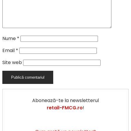
Nume
*
Email
*
Site web
Abonează-te la newsletterul
retail-FMCG.ro
!