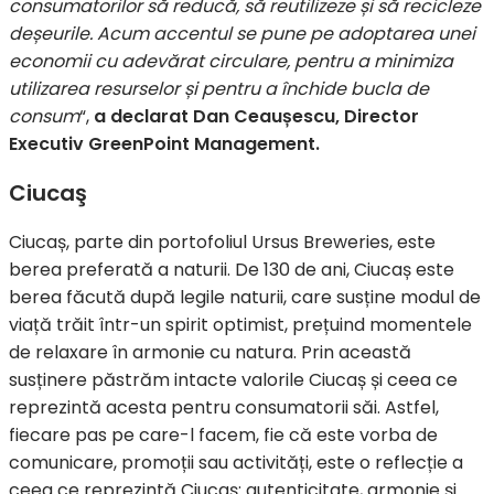
consumatorilor să reducă, să reutilizeze și să recicleze
deșeurile. Acum accentul se pune pe adoptarea unei
economii cu adevărat circulare, pentru a minimiza
utilizarea resurselor și pentru a închide bucla de
consum
“,
a declarat Dan Ceaușescu, Director
Executiv GreenPoint Management.
Ciucaş
Ciucaș, parte din portofoliul Ursus Breweries, este
berea preferată a naturii. De 130 de ani, Ciucaș este
berea făcută după legile naturii, care susține modul de
viață trăit într-un spirit optimist, prețuind momentele
de relaxare în armonie cu natura. Prin această
susținere păstrăm intacte valorile Ciucaș și ceea ce
reprezintă acesta pentru consumatorii săi. Astfel,
fiecare pas pe care-l facem, fie că este vorba de
comunicare, promoții sau activități, este o reflecție a
ceea ce reprezintă Ciucaș: autenticitate, armonie și