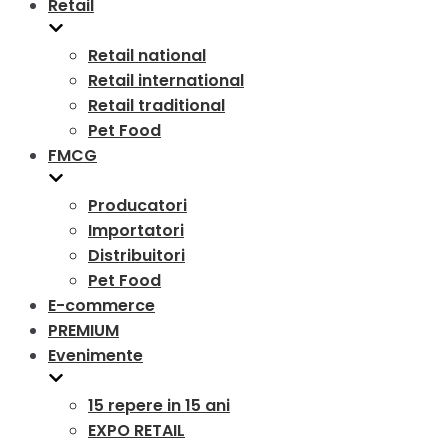
Retail
Retail national
Retail international
Retail traditional
Pet Food
FMCG
Producatori
Importatori
Distribuitori
Pet Food
E-commerce
PREMIUM
Evenimente
15 repere in 15 ani
EXPO RETAIL