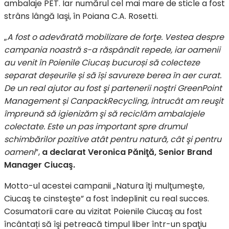
ambalaje PET. Iar numărul cel mai mare de sticle a fost
strâns lângă Iaşi, în Poiana C.A. Rosetti.
„
A fost o adevărată mobilizare de forţe. Vestea despre
campania noastră s-a răspândit repede, iar oamenii
au venit în Poienile Ciucaș bucuroși să colecteze
separat deșeurile și să își savureze berea în aer curat.
De un real ajutor au fost şi partenerii noştri GreenPoint
Management și CanpackRecycling, întrucât am reuşit
împreună să igienizăm şi să reciclăm ambalajele
colectate. Este un pas important spre drumul
schimbărilor pozitive atât pentru natură, cât şi pentru
oameni
”,
a declarat Veronica Păniţă, Senior Brand
Manager Ciucaş.
Motto-ul acestei campanii „Natura îţi mulţumeşte,
Ciucaş te cinsteşte” a fost îndeplinit cu real succes.
Cosumatorii care au vizitat Poienile Ciucaş au fost
încântați să îşi petreacă timpul liber într-un spaţiu