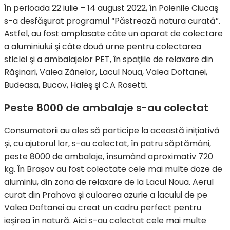
În perioada 22 iulie – 14 august 2022, în Poienile Ciucaş
s-a desfăşurat programul “Păstrează natura curată”.
Astfel, au fost amplasate câte un aparat de colectare
a aluminiului şi câte două urne pentru colectarea
sticlei şi a ambalajelor PET, în spaţiile de relaxare din
Răşinari, Valea Zânelor, Lacul Noua, Valea Doftanei,
Budeasa, Bucov, Haleş şi C.A Rosetti.
Peste 8000 de ambalaje s-au colectat
Consumatorii au ales să participe la această inițiativă
și, cu ajutorul lor, s-au colectat, în patru săptămâni,
peste 8000 de ambalaje, însumând aproximativ 720
kg. În Brașov au fost colectate cele mai multe doze de
aluminiu, din zona de relaxare de la Lacul Noua. Aerul
curat din Prahova și culoarea azurie a lacului de pe
Valea Doftanei au creat un cadru perfect pentru
ieşirea în natură. Aici s-au colectat cele mai multe