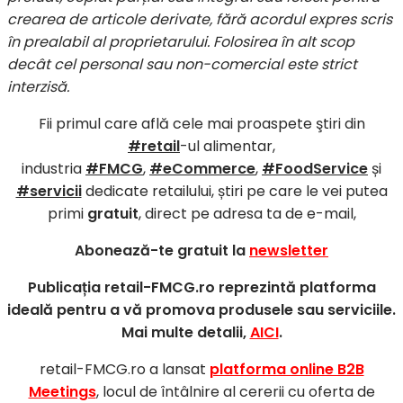
crearea de articole derivate, fără acordul expres scris
în prealabil al proprietarului. Folosirea în alt scop
decât cel personal sau non-comercial este strict
interzisă.
Fii primul care află cele mai proaspete ştiri din
#retail
-ul alimentar,
industria
#FMCG
,
#eCommerce
,
#FoodService
și
#servicii
dedicate retailului, știri pe care le vei putea
primi
gratuit
, direct pe adresa ta de e-mail,
Abonează-te gratuit la
newsletter
Publicația retail-FMCG.ro reprezintă platforma
ideală pentru a vă promova produsele sau serviciile.
Mai multe detalii,
AICI
.
retail-FMCG.ro a lansat
platforma online B2B
Meetings
, locul de întâlnire al cererii cu oferta de