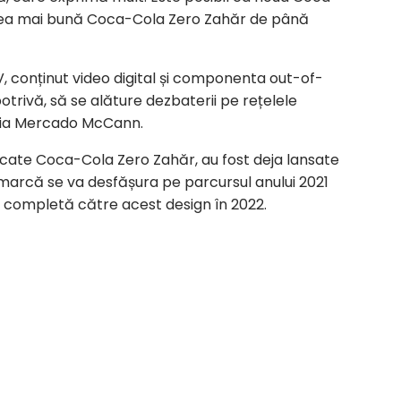
, cea mai bună Coca-Cola Zero Zahăr de până
 conținut video digital și componenta out-of-
otrivă, să se alăture dezbaterii pe rețelele
nția Mercado McCann.
icate Coca-Cola Zero Zahăr, au fost deja lansate
 marcă se va desfășura pe parcursul anului 2021
ia completă către acest design în 2022.