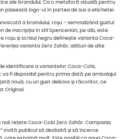
ice ale brandului. Ca o metaforă vizuală pentru
gn plasează logo-ul în partea de sus a etichetei.
cunoscută a brandului, roșu – semnalizând gustul
ri de inscripția în stil Spencerian, pe alb, este
 roșu și scrisul negru definește varianta Coca-
erenția varianta Zero Zahăr, alături de alte
 de identificare a variantelor Coca-Cola,
at va fi disponibil pentru prima dată pe ambalajul
tă nouă, cu un gust delicios și răcoritor, ce
 Original.
a noii rețete Coca-Cola Zero Zahăr. Campania
?” invită publicul să dezbată și să încerce
lă, care exprimă mult: Este posibil ca noua Coca-