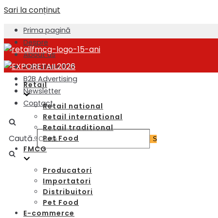
Sari la conținut
Prima pagină
Despre
About us
Publicitate B2B
B2B Advertising
Retail
Newsletter
Contact
Retail national
Retail international
Retail traditional
Caută...
Pet Food
FMCG
Producatori
Importatori
Distribuitori
Pet Food
E-commerce