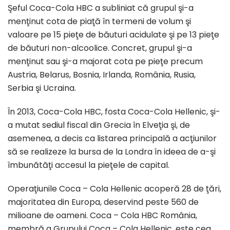
Şeful Coca-Cola HBC a subliniat că grupul şi-a
menţinut cota de piaţă în termeni de volum şi
valoare pe 15 pieţe de băuturi acidulate şi pe 13 pieţe
de băuturi non-alcoolice. Concret, grupul şi-a
menţinut sau şi-a majorat cota pe pieţe precum
Austria, Belarus, Bosnia, Irlanda, România, Rusia,
Serbia şi Ucraina.
În 2013, Coca-Cola HBC, fosta Coca-Cola Hellenic, şi-
a mutat sediul fiscal din Grecia în Elveţia şi, de
asemenea, a decis ca listarea principală a acţiunilor
să se realizeze la bursa de la Londra în ideea de a-şi
îmbunătăţi accesul la pieţele de capital.
Operaţiunile Coca – Cola Hellenic acoperă 28 de ţări,
majoritatea din Europa, deservind peste 560 de
milioane de oameni. Coca – Cola HBC România,
membră a Grupului Coca – Cola Hellenic, este cea