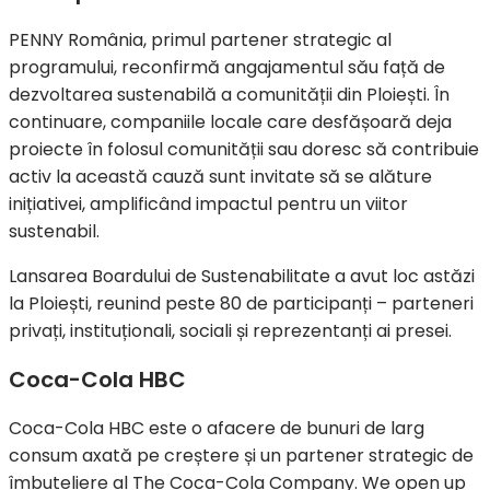
PENNY România, primul partener strategic al
programului, reconfirmă angajamentul său față de
dezvoltarea sustenabilă a comunității din Ploiești. În
continuare, companiile locale care desfășoară deja
proiecte în folosul comunității sau doresc să contribuie
activ la această cauză sunt invitate să se alăture
inițiativei, amplificând impactul pentru un viitor
sustenabil.
Lansarea Boardului de Sustenabilitate a avut loc astăzi
la Ploiești, reunind peste 80 de participanți – parteneri
privați, instituționali, sociali și reprezentanți ai presei.
Coca-Cola HBC
Coca-Cola HBC este o afacere de bunuri de larg
consum axată pe creștere și un partener strategic de
îmbuteliere al The Coca-Cola Company. We open up