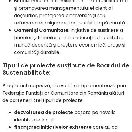
Mediu:
Reducerea emisiilor de carbon, susținerea
și promovarea managementului eficient al
deșeurilor, protejarea biodiversității sau
refacerea ei, asigurarea accesului la apă curată.
Oameni și Comunitate
: Inițiative de susținere a
tinerilor și femeilor pentru educație de calitate,
muncă decentă și creștere economică, orașe și
comunități durabile.
Tipuri de proiecte sus
ținute de Boardul de
Sustenabilitate:
Programul mapează, dezvoltă și implementează prin
Federația Fundațiilor Comunitare din România alături
de parteneri, trei tipuri de proiecte:
dezvoltarea de proiecte
bazate pe nevoile
identificate local;
finanțarea inițiativelor existente
care au ca