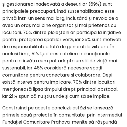
și gestionarea inadecvată a deșeurilor (69%) sunt
principalele preocupări, însă sustenabilitatea este
privită într-un sens mai larg, incluzând și nevoia de a
avea un oraș mai bine organizat și mai prietenos cu
locuitorii. 70% dintre ploieșteni ar participa la inițiative
pentru protejarea spațiilor verzi, iar 35% sunt motivați
de responsabilitatea față de generațiile viitoare. În
același timp, 51% își doresc ateliere educaționale
pentru a învăța cum pot adopta un stil de viață mai
sustenabil, iar 46% consideră necesare spații
comunitare pentru conectare și colaborare. Deși
există interes pentru implicare, 70% dintre locuitori
menționează lipsa timpului drept principal obstacol,
iar
21%
spun că nu știu unde și cum să se implice.
Construind pe aceste concluzii, astăzi se lansează
primele două proiecte în comunitate, prin intermediul
Fundației Comunitare Prahova, menite să răspundă