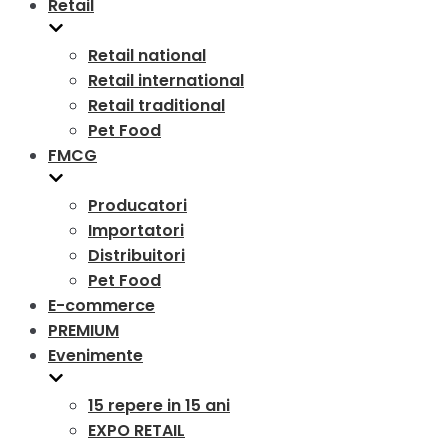
Retail
Retail national
Retail international
Retail traditional
Pet Food
FMCG
Producatori
Importatori
Distribuitori
Pet Food
E-commerce
PREMIUM
Evenimente
15 repere in 15 ani
EXPO RETAIL