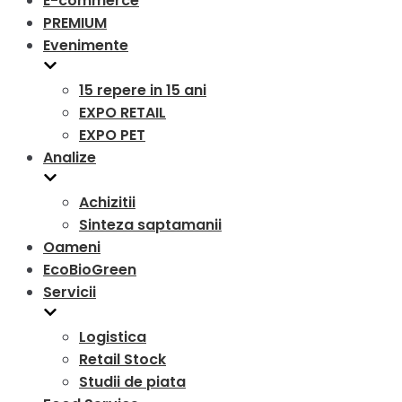
E-commerce
PREMIUM
Evenimente
15 repere in 15 ani
EXPO RETAIL
EXPO PET
Analize
Achizitii
Sinteza saptamanii
Oameni
EcoBioGreen
Servicii
Logistica
Retail Stock
Studii de piata