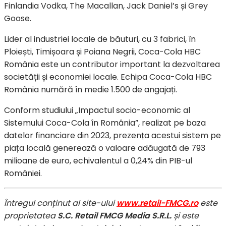
Finlandia Vodka, The Macallan, Jack Daniel’s și Grey
Goose.
Lider al industriei locale de băuturi, cu 3 fabrici, în
Ploiești, Timișoara și Poiana Negrii, Coca-Cola HBC
România este un contributor important la dezvoltarea
societății și economiei locale. Echipa Coca-Cola HBC
România numără în medie 1.500 de angajați.
Conform studiului „Impactul socio-economic al
Sistemului Coca-Cola în România”, realizat pe baza
datelor financiare din 2023, prezența acestui sistem pe
piața locală generează o valoare adăugată de 793
milioane de euro, echivalentul a 0,24% din PIB-ul
României.
Întregul conținut al site-ului
www.retail-FMCG.ro
este
proprietatea
S.C. Retail FMCG Media S.R.L.
și este