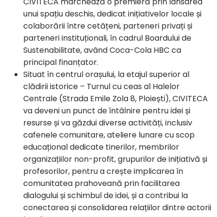
CIVITECA marchează o premieră prin lansarea
unui spațiu deschis, dedicat inițiativelor locale și
colaborării între cetățeni, parteneri privați și
parteneri instituționali, în cadrul Boardului de
Sustenabilitate, având Coca-Cola HBC ca
principal finanțator.
Situat în centrul orașului, la etajul superior al
clădirii istorice – Turnul cu ceas al Halelor
Centrale (Strada Emile Zola 8, Ploiești), CIVITECA
va deveni un punct de întâlnire pentru idei și
resurse și va găzdui diverse activități, inclusiv
cafenele comunitare, ateliere lunare cu scop
educațional dedicate tinerilor, membrilor
organizațiilor non-profit, grupurilor de inițiativă și
profesorilor, pentru a crește implicarea în
comunitatea prahoveană prin facilitarea
dialogului și schimbul de idei, și a contribui la
conectarea și consolidarea relațiilor dintre actorii