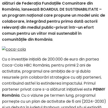
alături de Federația Fundațiile Comunitare din
România, lansează BOARDUL DE SUSTENABILITATE –
un program na
ț
ional care propune un model unic de
colaborare, integrând pentru prima dată actorii
relevanți din mediul public-privat într-un efort
comun pentru un viitor mai sustenabil în
comunitățile din România
.
Cu o investiție inițială de 200.000 de euro din partea
Coca-Cola HBC România, pentru primii 2 ani de
activitate, programul are ambiția de a-și dubla
resursele prin colaborări strategice cu alți parteneri,
contribuind astfel la extinderea impactului. Primul
partener privat care s-a alăturat inițiativei este
PENNY
România
. Cu o viziune pe termen lung, programul
pornește cu un plan de activitate de 6 ani (2024-2030)
și va debuta în județul Prahova, urmând să-și extindă