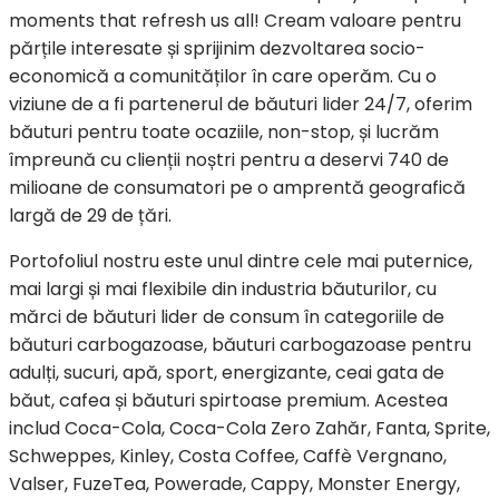
moments that refresh us all! Cream valoare pentru
părțile interesate și sprijinim dezvoltarea socio-
economică a comunităților în care operăm. Cu o
viziune de a fi partenerul de băuturi lider 24/7, oferim
băuturi pentru toate ocaziile, non-stop, și lucrăm
împreună cu clienții noștri pentru a deservi 740 de
milioane de consumatori pe o amprentă geografică
largă de 29 de țări.
Portofoliul nostru este unul dintre cele mai puternice,
mai largi și mai flexibile din industria băuturilor, cu
mărci de băuturi lider de consum în categoriile de
băuturi carbogazoase, băuturi carbogazoase pentru
adulți, sucuri, apă, sport, energizante, ceai gata de
băut, cafea și băuturi spirtoase premium. Acestea
includ Coca-Cola, Coca-Cola Zero Zahăr, Fanta, Sprite,
Schweppes, Kinley, Costa Coffee, Caffè Vergnano,
Valser, FuzeTea, Powerade, Cappy, Monster Energy,