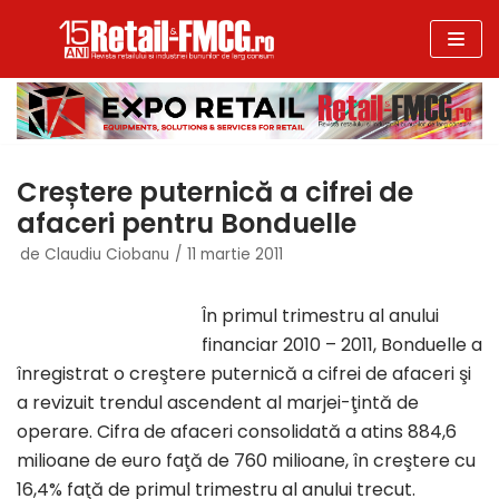
Sari
la
conținut
Creștere puternică a cifrei de
afaceri pentru Bonduelle
de
Claudiu Ciobanu
11 martie 2011
În primul trimestru al anului
financiar 2010 – 2011, Bonduelle a
înregistrat o creştere puternică a cifrei de afaceri şi
a revizuit trendul ascendent al marjei-ţintă de
operare. Cifra de afaceri consolidată a atins 884,6
milioane de euro faţă de 760 milioane, în creştere cu
16,4% faţă de primul trimestru al anului trecut.