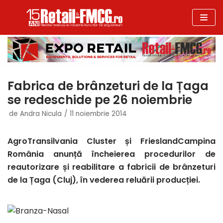
Sari
la
conținut
Fabrica de brânzeturi de la Țaga
se redeschide pe 26 noiembrie
de
Andra Nicula
11 noiembrie 2014
AgroTransilvania Cluster și FrieslandCampina
România anunță încheierea procedurilor de
reautorizare și reabilitare a fabricii de brânzeturi
de la Țaga (Cluj), în vederea reluării producției.