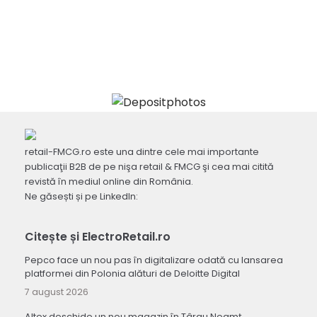
retail-FMCG.ro este una dintre cele mai importante
publicaţii B2B de pe nişa retail & FMCG şi cea mai citită
revistă în mediul online din România.
Ne găsești și pe LinkedIn:
Citește și ElectroRetail.ro
Pepco face un nou pas în digitalizare odată cu lansarea
platformei din Polonia alături de Deloitte Digital
7 august 2026
Altex deschide un nou magazin în Târgu Neamț