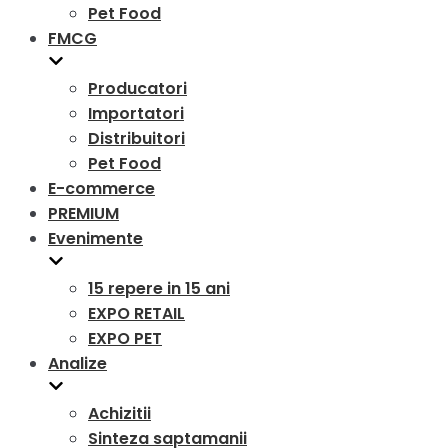
Pet Food
FMCG
Producatori
Importatori
Distribuitori
Pet Food
E-commerce
PREMIUM
Evenimente
15 repere in 15 ani
EXPO RETAIL
EXPO PET
Analize
Achizitii
Sinteza saptamanii