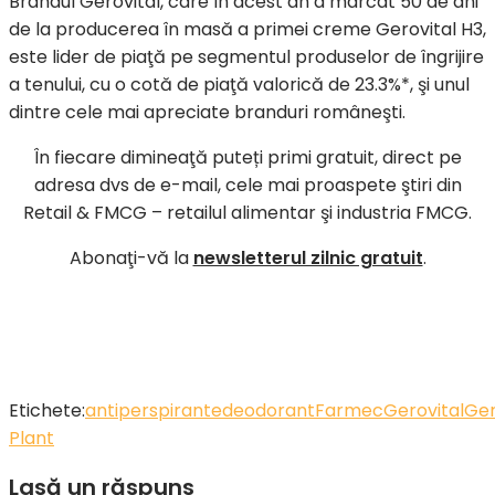
Brandul Gerovital, care în acest an a marcat 50 de ani
de la producerea în masă a primei creme Gerovital H3,
este lider de piaţă pe segmentul produselor de îngrijire
a tenului, cu o cotă de piaţă valorică de 23.3%*, şi unul
dintre cele mai apreciate branduri româneşti.
În fiecare dimineaţă puteți primi gratuit, direct pe
adresa dvs de e-mail, cele mai proaspete ştiri din
Retail & FMCG – retailul alimentar şi industria FMCG.
Abonaţi-vă la
newsletterul zilnic gratuit
.
Etichete:
antiperspirante
deodorant
Farmec
Gerovital
Ger
Plant
Lasă un răspuns