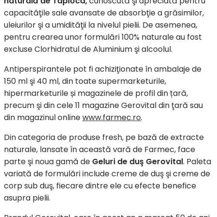
naturală de Tapioca,
cunoscută şi apreciată pentru
capacităţile sale avansate de absorbţie a grăsimilor,
uleiurilor şi a umidităţii la nivelul pielii. De asemenea,
pentru crearea unor formulări 100% naturale au fost
excluse Clorhidratul de Aluminium şi alcoolul.
Antiperspirantele pot fi achiziţionate în ambalaje de
150 ml şi 40 ml, din toate supermarketurile,
hipermarketurile și magazinele de profil din țară,
precum şi din cele 11 magazine Gerovital din ţară sau
din magazinul online
www.farmec.ro
.
Din categoria de produse fresh, pe bază de extracte
naturale, lansate în această vară de Farmec, face
parte şi noua gamă de
Geluri de duş Gerovital
. Paleta
variată de formulări include creme de duş şi creme de
corp sub duş, fiecare dintre ele cu efecte benefice
asupra pielii.