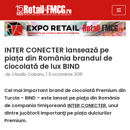
Sari
la
conținut
INTER CONECTER lansează pe
piața din România brandul de
ciocolată de lux BIND
de
Claudiu Ciobanu
5 octombrie 2016
Cel
mai
important
brand de
ciocolată
Premium
din
Turcia – BIND – este lansat pe
piaţa
din
România
de compania timişoreană
INTER CONECTER
, unul
dintre jucătorii importanţi pe piața dulciurilor
Premium.