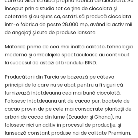
care
au visat
să
aibă
propria
fabrică
de
ciocolată
. Au
început
prin
a studia
tot
ce
ţine
de
ciocolată
ş
i
cofetărie
şi
au
ajuns
ca,
astăzi,
să
producă
ciocolată
într
-o
fabrică
de
peste
28.000 mp,
având
la
activ
mii
de
angajaţi
şi
sute
de produse lansate.
Materiile prime de
cea
mai
înaltă
calitate, tehnologia
modernă
şi
ambalajele spectaculoase au contribuit
la
succesul de
astăzi
al
brandului
BIND
.
Producătorii
din
Turcia
se
bazează
pe
câteva
principii de
la
care
nu
se
abat pentru a
fi
siguri
că
furnizează
întotdeauna
cea
mai
bună
ciocolată
.
Folosesc
întotdeauna
unt de cacao pur, boabele de
cacao provin de pe cele
mai
consacrate
plantaţii
de
arbori de cacao
din
lume (Ecuador
şi
Ghana), nu
folosesc nici un aditiv
în
procesul de
producţie
,
şi
lansează
constant produse noi de calitate Premium.