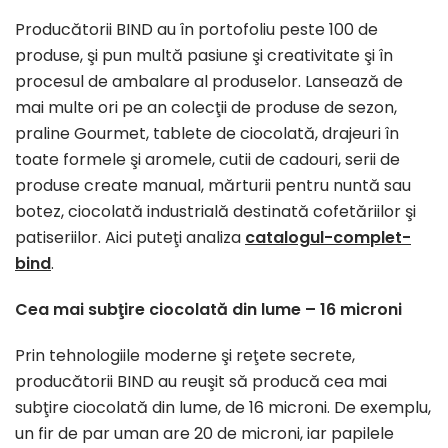
Producătorii BIND au
în
portofoliu
peste
100 de
produse,
şi
pun
multă
pasiune
şi
creativitate
şi
în
procesul de ambalare
al
produselor.
Lansează
de
mai
multe
ori pe
an
colecţii
de produse de sezon,
praline Gourmet, tablete de
ciocolată
, drajeuri
în
toate formele
şi
aromele, cutii de cadouri, serii de
produse
create
manual,
mărturii
pentru
nuntă
sau
botez,
ciocolată
industrială
destinată
cofetăriilor
şi
patiseriilor. Aici
puteţi
analiza
catalogul-complet-
bind
.
Cea
mai
subţire
ciocolată
din
lume – 16 microni
Prin
tehnologiile moderne
şi
reţete
secrete,
producătorii
BIND
au
reuşit
să
producă
cea
mai
subţire
ciocolată
din
lume, de 16 microni. De exemplu,
un fir de
par
uman are 20 de microni, iar papilele