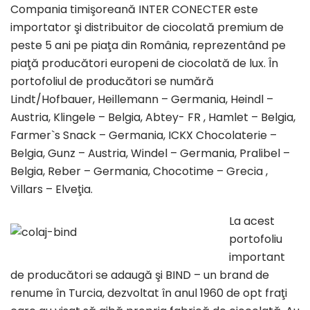
Compania
timişoreană
INTER CONECTER este
importator şi distribuitor de
ciocolată
premium de
peste
5 ani pe
piaţa
din
România
,
reprezentând
pe
piaţă
producători
europeni de
ciocolată
de lux.
În
portofoliul de
producători
se
numără
Lindt/Hofbauer, Heillemann – Germania, Heindl –
Austria, Klingele – Belgia, Abtey- FR , Hamlet – Belgia,
Farmer`s Snack – Germania, ICKX Chocolaterie –
Belgia, Gunz – Austria, Windel – Germania, Pralibel –
Belgia, Reber – Germania, Chocotime – Grecia ,
Villars –
Elveţia
.
La
acest
portofoliu
important
de
producători
se
adaugă
şi
BIND
– un brand de
renume
în
Turcia, dezvoltat
în
anul 1960 de opt
fraţi