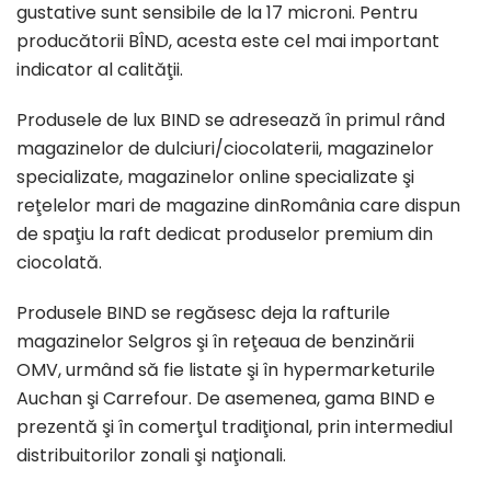
gustative
sunt
sensibile de
la
17 microni. Pentru
producătorii
BÎND
,
acesta
este cel
mai
important
indicator
al
calităţii
.
Produsele de lux
BIND
se
adresează
în
primul
rând
magazinelor de dulciuri/ciocolaterii, magazinelor
specializate, magazinelor online specializate
şi
reţelelor
mari
de magazine
din
România
care
dispun
de
spaţiu
la
raft dedicat produselor premium
din
ciocolată
.
Produsele
BIND
se
regăsesc
deja
la
rafturile
magazinelor Selgros şi în reţeaua de benzinării
OMV,
urmând
să
fie listate
şi
în
hypermarketurile
Auchan
şi
Carrefour. De asemenea,
gama
BIND
e
prezentă
şi
în comerţul
tradiţional
,
prin
intermediul
distribuitorilor zonali
şi
naţionali
.