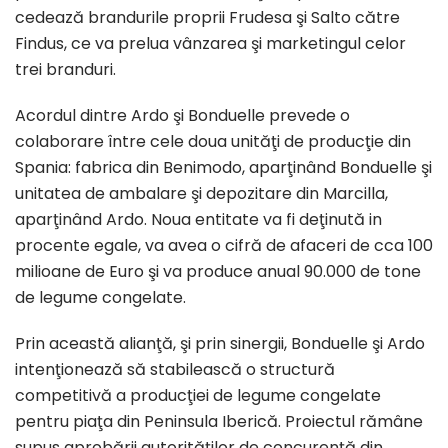
cedează brandurile proprii Frudesa şi Salto către
Findus, ce va prelua vânzarea şi marketingul celor
trei branduri.
Acordul dintre Ardo şi Bonduelle prevede o
colaborare între cele doua unităţi de producţie din
Spania: fabrica din Benimodo, aparţinând Bonduelle şi
unitatea de ambalare şi depozitare din Marcilla,
aparţinând Ardo. Noua entitate va fi deţinută in
procente egale, va avea o cifră de afaceri de cca 100
milioane de Euro şi va produce anual 90.000 de tone
de legume congelate.
Prin această alianţă, şi prin sinergii, Bonduelle şi Ardo
intenţionează să stabilească o structură
competitivă a producţiei de legume congelate
pentru piaţa din Peninsula Iberică. Proiectul rămâne
supus aprobării autorităţilor de concurenţă din