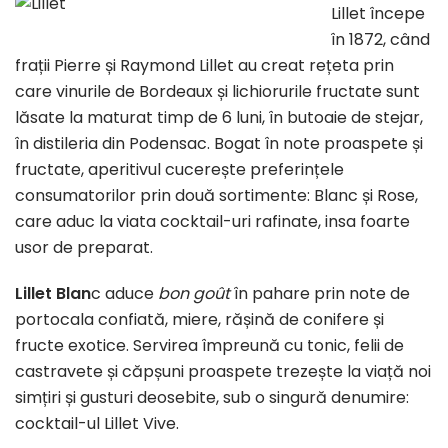
Lillet începe
în 1872, când
frații Pierre și Raymond Lillet au creat rețeta prin
care vinurile de Bordeaux și lichiorurile fructate sunt
lăsate la maturat timp de 6 luni, în butoaie de stejar,
în distileria din Podensac. Bogat în note proaspete și
fructate, aperitivul cucerește preferințele
consumatorilor prin două sortimente: Blanc și Rose,
care aduc la viata cocktail-uri rafinate, insa foarte
usor de preparat.
Lillet Blan
c aduce
bon go
û
t
în pahare prin note de
portocala confiată, miere, rășină de conifere și
fructe exotice. Servirea împreună cu tonic, felii de
castravete și căpșuni proaspete trezește la viață noi
simțiri și gusturi deosebite, sub o singură denumire:
cocktail-ul Lillet Vive.