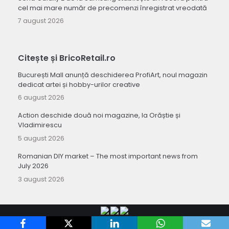
cel mai mare număr de precomenzi înregistrat vreodată
7 august 2026
Citește și BricoRetail.ro
București Mall anunță deschiderea ProfiArt, noul magazin
dedicat artei și hobby-urilor creative
6 august 2026
Action deschide două noi magazine, la Orăștie și
Vladimirescu
5 august 2026
Romanian DIY market – The most important news from
July 2026
3 august 2026
Copyright 2010-
Retail-FMCG.ro
.
Termeni si conditii de utilizare a site-ului
.