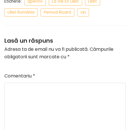
Etichete:
aperitiv
La Vie En Lillet
Lillet
Lillet România
Pernod Ricard
vin
Lasă un răspuns
Adresa ta de email nu va fi publicată.
Câmpurile
obligatorii sunt marcate cu
*
Comentariu
*