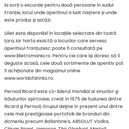
la sorți o excursie pentru două persoane în sudul
Franței, locul unde aperitivul a luat naștere și unde
este produs și astăzi.
Lillet este disponibil în locațiile selectate din toată
țara, iar harta exactă a locurilor care servesc
aperitivul franțuzesc poate fi consultată pe
www.lilletromania.ro. Pentru cei care își doresc să îl
deguste acasă, cele două sortimente de aperitiv pot
fi achiționate din magazinul online
www.worldofdrinks.ro.
Pernod Ricard este co-liderul mondial al vinurilor şi
băuturilor spirtoase, creat în 1975 de fuziunea dintre
Ricard şi Pernod, Grupul deţine în prezent unul dintre
cele mai prestigioase portofolii de branduri din
domeniu precum Ballantine’s, ABSOLUT Vodka,
Chivas Regal, Jameson, The Glenlivet, Martell,