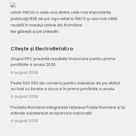
retail-FMCG.ro este una dintre cele mai importante
publicaţii B2B de pe nişa retail & FMCG şi cea mai citită
revistă în mediul online din România.
Ne găsești și pe LinkedIn:
Citește și ElectroRetail.ro
Grupul PPC prezintă rezultate financiare pentru prima
jumătate a anului 2026
6 august 2026
Peste 500.000 de comenzi pentru bebeluși de pe eMAG
au fost cu livrare a doua zi în prima jumătate a anului
5 august 2026
Packeta România integrează rețeaua Poștei Române și își
extinde substanțial acoperirea națională
4 august 2026