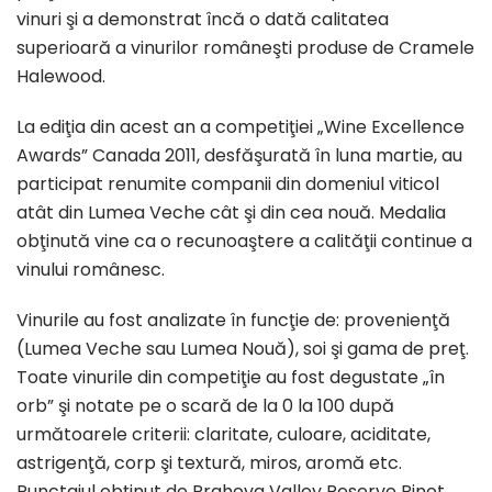
vinuri şi a demonstrat încă o dată calitatea
superioară a vinurilor româneşti produse de Cramele
Halewood.
La ediţia din acest an a competiţiei „Wine Excellence
Awards” Canada 2011, desfăşurată în luna martie, au
participat renumite companii din domeniul viticol
atât din Lumea Veche cât şi din cea nouă. Medalia
obţinută vine ca o recunoaştere a calităţii continue a
vinului românesc.
Vinurile au fost analizate în funcţie de: provenienţă
(Lumea Veche sau Lumea Nouă), soi şi gama de preţ.
Toate vinurile din competiţie au fost degustate „în
orb” şi notate pe o scară de la 0 la 100 după
următoarele criterii: claritate, culoare, aciditate,
astrigenţă, corp şi textură, miros, aromă etc.
Punctajul obţinut de Prahova Valley Reserve Pinot