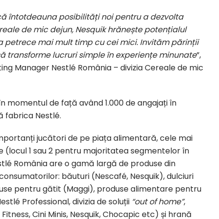
ă întotdeauna posibilități noi pentru a dezvolta
cereale de mic dejun, Nesquik hrănește potențialul
 a petrece mai mult timp cu cei mici. Invităm părinții
să transforme lucruri simple în experiențe minunate
”,
ting Manager Nestlé România – divizia Cereale de mic
 în momentul de față având 1.000 de angajați în
ă fabrica Nestlé.
importanți jucători de pe piața alimentară, cele mai
rie (locul 1 sau 2 pentru majoritatea segmentelor în
estlé România are o gamă largă de produse din
consumatorilor: băuturi (Nescafé, Nesquik), dulciuri
roduse pentru gătit (Maggi), produse alimentare pentru
Nestlé Professional, divizia de soluții
“out of home”
,
itness, Cini Minis, Nesquik, Chocapic etc) și hrană