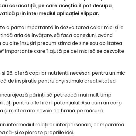
 sau caracatiță, pe care aceștia îl pot decupa,
tică prin intermediul aplicației Blippar.
te o parte importantă în dezvoltarea celor mici și le
xtindă aria de învățare, să facă conexiuni, având
 cu alte însușiri precum stima de sine sau abilitatea
te” importante care îi ajută pe cei mici să se dezvolte
 și B6, oferă copiilor nutrienții necesari pentru un mic
nică de inspirație pentru a-și stimula creativitatea.
curajează părinții să petreacă mai mult timp
ități pentru a le hrăni potențialul. Așa cum un corp
așa și mintea are nevoie de hrană pe măsură.
prin intermediul relațiilor interpersonale, compararea
tea să-și exploreze propriile idei.