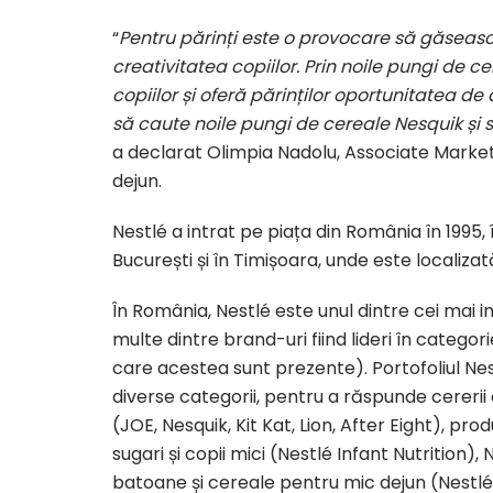
“
Pentru părinți este o provocare să găseasc
creativitatea copiilor. Prin noile pungi de 
copiilor și oferă părinților oportunitatea de
să caute noile pungi de cereale Nesquik și 
a declarat Olimpia Nadolu, Associate Marke
dejun.
Nestlé a intrat pe piața din România în 1995,
București și în Timișoara, unde este localizat
În România, Nestlé este unul dintre cei mai 
multe dintre brand-uri fiind lideri în catego
care acestea sunt prezente). Portofoliul N
diverse categorii, pentru a răspunde cererii 
(JOE, Nesquik, Kit Kat, Lion, After Eight), p
sugari și copii mici (Nestlé Infant Nutrition), 
batoane și cereale pentru mic dejun (Nestlé F