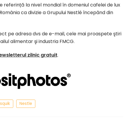
referință la nivel mondial în domeniul cafelei de lux
 România ca divizie a Grupului Nestlé începând din
irect pe adresa dvs de e-mail, cele mai proaspete ştiri
ailul alimentar şi industria FMCG.
ewsletterul zilnic gratuit
.
squik
Nestle