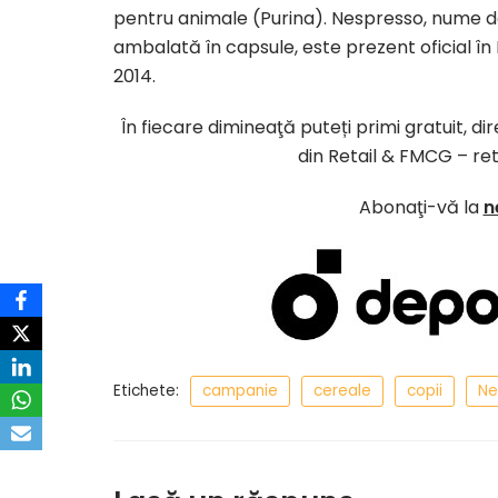
pentru animale (Purina). Nespresso, nume de 
ambalată în capsule, este prezent oficial în
2014.
În fiecare dimineaţă puteți primi gratuit, d
din Retail & FMCG – ret
Abonaţi-vă la
n
Etichete:
campanie
cereale
copii
Ne