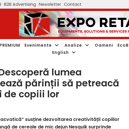
B
B2B Advertising
Newsletter
Contact
PREMIUM
Evenimente
Analize
Oameni
EcoB
English
Descoperă lumea
ează părinții să petreacă
 de copiii lor
atică” susține dezvoltarea creativității copiilor
re pungă de cereale de mic dejun Nesquik surprinde