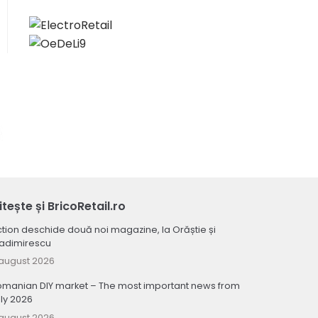
itește și BricoRetail.ro
tion deschide două noi magazine, la Orăștie și
ladimirescu
august 2026
omanian DIY market – The most important news from
ly 2026
august 2026