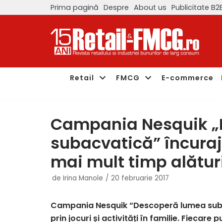
Prima pagină
Despre
About us
Publicitate B2
Sari
la
conținut
Retail
FMCG
E-commerce
Campania Nesquik „
subacvatică” încuraj
mai mult timp alături
de
Irina Manole
20 februarie 2017
Campania Nesquik “Descoperă lumea subacv
prin jocuri și activități în familie. Fieca