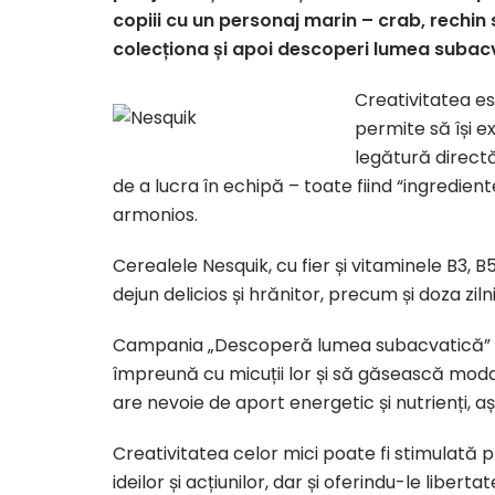
copiii cu un personaj marin – crab, rechin
colecționa și apoi descoperi lumea subacva
Creativitatea es
permite să își e
legătură directă
de a lucra în echipă – toate fiind “ingredien
armonios.
Cerealele Nesquik, cu fier și vitaminele B3, B5
dejun delicios și hrănitor, precum și doza zil
Campania „Descoperă lumea subacvatică” în
împreună cu micuții lor și să găsească modal
are nevoie de aport energetic și nutrienți, 
Creativitatea celor mici poate fi stimulată 
ideilor și acțiunilor, dar și oferindu-le liberta