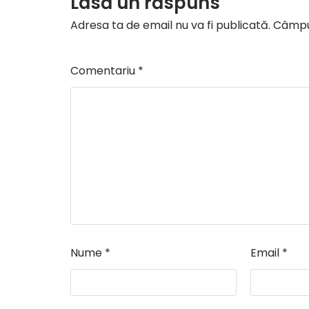
Lasă un răspuns
Adresa ta de email nu va fi publicată.
Câmpur
Comentariu
*
Nume
*
Email
*