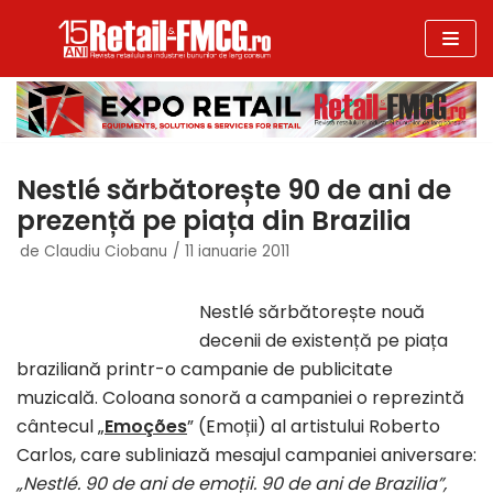
Sari
la
conținut
Nestlé sărbătorește 90 de ani de
prezență pe piața din Brazilia
de
Claudiu Ciobanu
11 ianuarie 2011
Nestlé sărbătorește nouă
decenii de existență pe piața
braziliană printr-o campanie de publicitate
muzicală. Coloana sonoră a campaniei o reprezintă
cântecul „
Emoções
” (Emoții) al artistului Roberto
Carlos, care subliniază mesajul campaniei aniversare:
„Nestlé. 90 de ani de emoții. 90 de ani de Brazilia”,