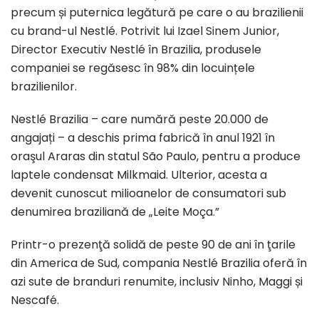
precum și puternica legătură pe care o au brazilienii
cu brand-ul Nestlé. Potrivit lui Izael Sinem Junior,
Director Executiv Nestlé în Brazilia, produsele
companiei se regăsesc în 98% din locuințele
brazilienilor.
Nestlé Brazilia – care numără peste 20.000 de
angajați – a deschis prima fabrică în anul 1921 în
oraşul Araras din statul São Paulo, pentru a produce
laptele condensat Milkmaid. Ulterior, acesta a
devenit cunoscut milioanelor de consumatori sub
denumirea braziliană de „Leite Moça.”
Printr-o prezenţă solidă de peste 90 de ani în ţarile
din America de Sud, compania Nestlé Brazilia oferă în
azi sute de branduri renumite, inclusiv Ninho, Maggi și
Nescafé.