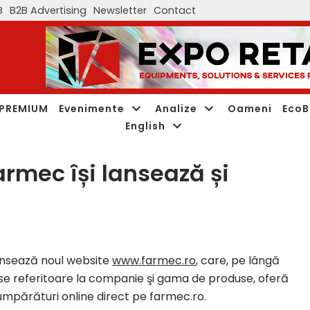
B
B2B Advertising
Newsletter
Contact
PREMIUM
Evenimente
Analize
Oameni
EcoB
English
armec își lansează și
lansează noul website
www.farmec.ro
, care, pe lângă
ose referitoare la companie şi gama de produse, oferă
umpărături online direct pe farmec.ro.