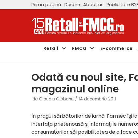
Prima pagină
Despre
About us
Publicitate B2
Sari
la
conținut
Retail
FMCG
E-commerce
Odată cu noul site, F
magazinul online
de
Claudiu Ciobanu
14 decembrie 2011
În pragul sărbătorilor de iarnă, Farmec îşi 
interfaţa prietenoasă şi informaţiile numer
consumatorilor săi posibilitatea de a face c