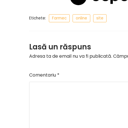
Etichete:
Farmec
online
site
Lasă un răspuns
Adresa ta de email nu va fi publicată.
Câmpur
Comentariu
*