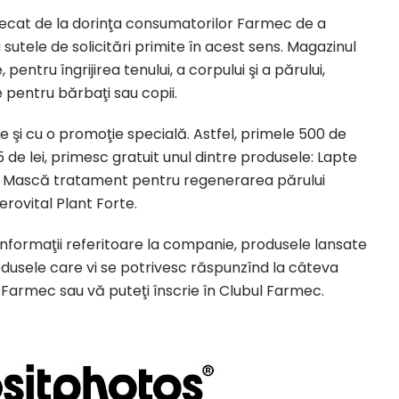
 plecat de la dorinţa consumatorilor Farmec de a
sutele de solicitări primite în acest sens. Magazinul
ntru îngrijirea tenului, a corpului şi a părului,
pentru bărbaţi sau copii.
e şi cu o promoţie specială. Astfel, primele 500 de
e lei, primesc gratuit unul dintre produsele: Lapte
n, Mască tratament pentru regenerarea părului
erovital Plant Forte.
 informaţii referitoare la companie, produsele lansate
rodusele care vi se potrivesc răspunzînd la câteva
or Farmec sau vă puteţi înscrie în Clubul Farmec.