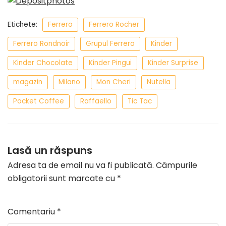
Etichete:
Ferrero
Ferrero Rocher
Ferrero Rondnoir
Grupul Ferrero
Kinder
Kinder Chocolate
Kinder Pingui
Kinder Surprise
magazin
Milano
Mon Cheri
Nutella
Pocket Coffee
Raffaello
Tic Tac
Lasă un răspuns
Adresa ta de email nu va fi publicată.
Câmpurile
obligatorii sunt marcate cu
*
Comentariu
*