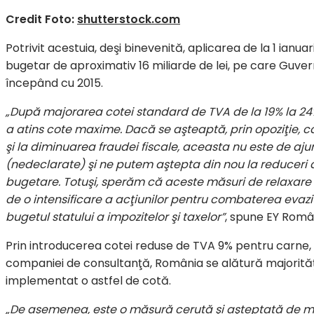
Credit Foto:
shutterstock.com
Potrivit acestuia, deşi binevenită, aplicarea de la 1 ianua
bugetar de aproximativ 16 miliarde de lei, pe care Guver
începând cu 2015.
„După majorarea cotei standard de TVA de la 19% la 24% 
a atins cote maxime. Dacă se aşteaptă, prin opoziţie, 
şi la diminuarea fraudei fiscale, aceasta nu este de ajun
(nedeclarate) şi ne putem aştepta din nou la reduceri al
bugetare. Totuşi, sperăm că aceste măsuri de relaxare fis
de o intensificare a acţiunilor pentru combaterea evaziu
bugetul statului a impozitelor şi taxelor”
, spune EY Româ
Prin introducerea cotei reduse de TVA 9% pentru carne, pe
companiei de consultanţă, România se alătură majorităţi
implementat o astfel de cotă.
„De asemenea, este o măsură cerută şi aşteptată de medi