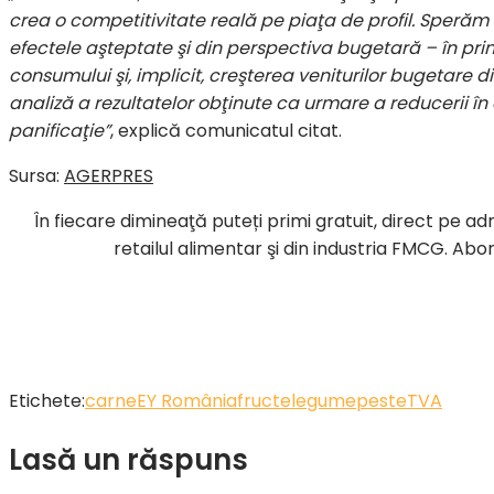
crea o competitivitate reală pe piaţa de profil. Speră
efectele aşteptate şi din perspectiva bugetară – în prin
consumului şi, implicit, creşterea veniturilor bugetare 
analiză a rezultatelor obţinute ca urmare a reducerii în
panificaţie”
, explică comunicatul citat.
Sursa:
AGERPRES
În fiecare dimineaţă puteți primi gratuit, direct pe ad
retailul alimentar şi din industria FMCG. Abo
Etichete:
carne
EY România
fructe
legume
peste
TVA
Lasă un răspuns