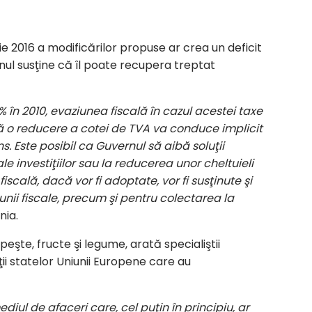
rie 2016 a modificărilor propuse ar crea un deficit
nul susţine că îl poate recupera treptat
în 2010, evaziunea fiscală în cazul acestei taxe
că o reducere a cotei de TVA va conduce implicit
s. Este posibil ca Guvernul să aibă soluţii
e investiţiilor sau la reducerea unor cheltuieli
cală, dacă vor fi adoptate, vor fi susţinute şi
nii fiscale, precum şi pentru colectarea la
nia.
şte, fructe şi legume, arată specialiştii
i statelor Uniunii Europene care au
ul de afaceri care, cel puţin în principiu, ar