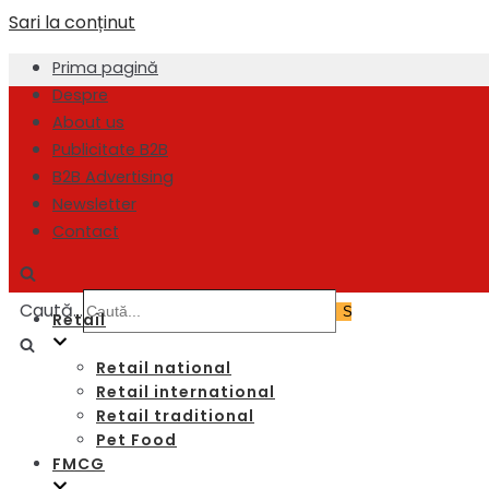
Sari la conținut
Prima pagină
Despre
About us
Publicitate B2B
B2B Advertising
Newsletter
Contact
Caută...
Retail
Retail national
Retail international
Retail traditional
Pet Food
FMCG