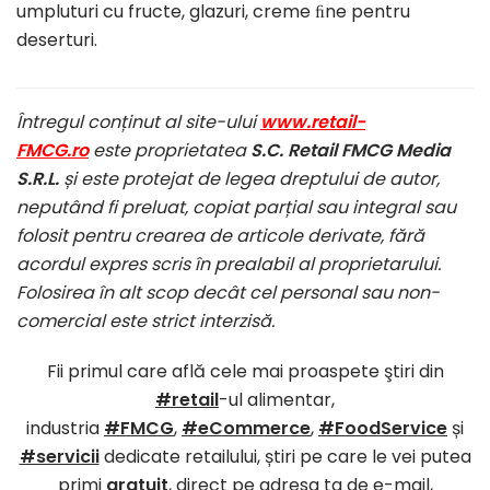
umpluturi cu fructe, glazuri, creme ﬁne pentru
deserturi.
Întregul conținut al site-ului
www.retail-
FMCG.ro
este proprietatea
S.C. Retail FMCG Media
S.R.L.
și este protejat de legea dreptului de autor,
neputând fi preluat, copiat parțial sau integral sau
folosit pentru crearea de articole derivate, fără
acordul expres scris în prealabil al proprietarului.
Folosirea în alt scop decât cel personal sau non-
comercial este strict interzisă.
Fii primul care află cele mai proaspete ştiri din
#retail
-ul alimentar,
industria
#FMCG
,
#eCommerce
,
#FoodService
și
#servicii
dedicate retailului, știri pe care le vei putea
primi
gratuit
, direct pe adresa ta de e-mail,