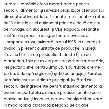
Puratos România oferă materii prime pentru
sectorul alimentar şi servicii specializate clienților săi
din sectorul industrial, artizanal și retail printr-o reţea
de 10 ﬁliale la nivel național şi prin cele două centre
de inovație, din București și Cluj-Napoca, destinate
testării de produse și ingrediente inovatoare.
Compania a fost înﬁințată în anul 1995, în București,
având în prezent o unitate de producție în județul
Ilfov, cu trei linii de producţie distincte (linie de
margarină, linie de mixuri pentru patiserie şi brutărie,
respectiv o linie pentru umpluturi cu fructe, creme
pe bază de apă și glazuri) şi 150 de angajaţi. Puratos
România este unul dintre principalii jucători din
sectorul de ingrediente pentru industria alimentară,
având un portofoliu extins de produse, printre care
maiele active și inactive, cereale încolțite și infuzate
în maia lichidă, ciocolată belgiană Belcolade,