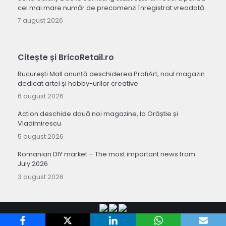
cel mai mare număr de precomenzi înregistrat vreodată
7 august 2026
Citește și BricoRetail.ro
București Mall anunță deschiderea ProfiArt, noul magazin
dedicat artei și hobby-urilor creative
6 august 2026
Action deschide două noi magazine, la Orăștie și
Vladimirescu
5 august 2026
Romanian DIY market – The most important news from
July 2026
3 august 2026
Copyright 2010-
Retail-FMCG.ro
.
Termeni si conditii de utilizare a site-ului
.