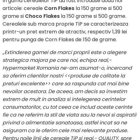
In gama cerealelor TiP au fost introduse doua noi
articole: cereale
Corn Flakes
la 150 grame si 500
grame si
Choco Flakes
la 150 grame si 500 grame.
Cerealele sub marca proprie TiP se caracterizeaza
printr-un pret extrem de atractiv, respectiv 1,39 lei
pentru punga de Corn Flakes de 150 de grame.
„Extinderea gamei de marci proprii este o alegere
strategica majora pe care noi, echipa real,-
Hypermarket Romania ne-am asumat-o, incercand
sa oferim clientilor nostri <<produse de calitate la
preturi excelente>> care sa raspunda cat mai bine
nevoilor acestora. De aceea, am decis sa investim
extrem de mult in analiza si intelegerea cerintelor
consumatorilor, cu tot ceea ce includ aceste cerinte
fie ca ne referim la stil de viata sau la nevoi si aspiratii
privind o alimentatie sanatoasa, astfel incat sa ne
asiguram ca le oferim cele mai relevante produse.
Pentru noile linii de cereale TiP si real,- QUALITY, spre