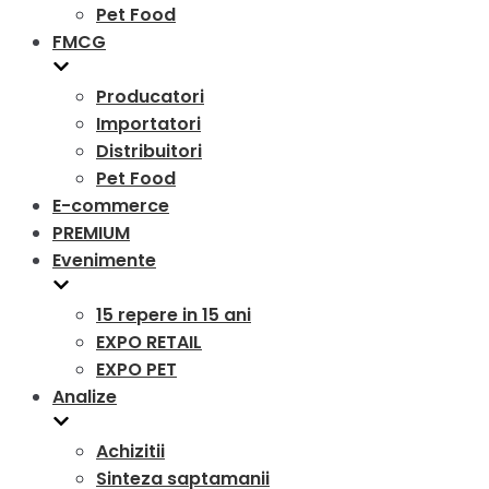
Pet Food
FMCG
Producatori
Importatori
Distribuitori
Pet Food
E-commerce
PREMIUM
Evenimente
15 repere in 15 ani
EXPO RETAIL
EXPO PET
Analize
Achizitii
Sinteza saptamanii