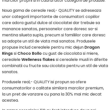
marcilor proprii si in cadrul altor categorii de produse.
Noua gama de cereale real,- QUALITY se adreseaza
unor categorii importante de consumatori: copiilor
care adora gustul dulce al ciocolatei dar trebuie sa
manance sanatos, persoanelor care doresc sa-si
mentina silueta supla, precum si familiilor care doresc
sa adopte un stil de viata mai sanatos. Produsele
propuse includ cerealele pentru mic dejun
Dragon
Rings
si
Choco Bollo
cu gust de ciocolata si miere,
cerealele
Welleness flakes
si cerealele musli in diferite
combinatii cu fructe sau cicolata pentru un stil de viata
sanatos.
Produsele real,- QUALITY isi propun sa ofere
consumatorilor o calitate similara marcilor premium,
la un pret de vanzare cu pana la 30% mai mic decat
acestea.