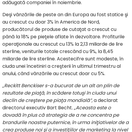
adăugată companiei în noiembrie.
Deşi vânzările de peste an din Europa au fost statice şi
au crescut cu doar 3% în America de Nord,
producătorul de produse de cutaţat a crescut cu
până la 18% pe pieţele aflate în dezvoltare. Profiturile
operaţionale au crescut cu 13% la 2,13 miliarde de lire
sterline, veniturile totale crescând cu 9%, la 8,45
miliarde de lire sterline. Acestecifre sunt modeste, în
ciuda unei încetiniri a creşterii în ultimul trimestru al
anului, când vânzările au crescut doar cu 5%.
„Reckitt Benckiser s-a bucurat de un alt an plin de
rezultate de piaţă, în scădere totuşi în ciuda unui
declin de creştere pe piaţa mondială”,
a declarat
directorul executiv Bart Becht
. „Aceasta este o
dovadă în plus că strategia de a ne concentra pe
brandurile noastre puternice, în urma iniţiativelor de a
crea produse noi şi a investiţiilor de marketing la nivel