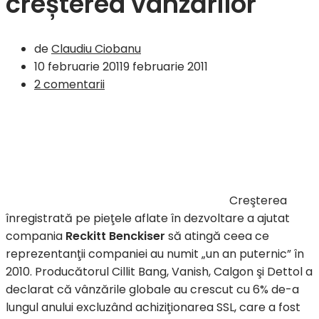
creșterea vânzărilor
de
Claudiu Ciobanu
10 februarie 2011
9 februarie 2011
2 comentarii
Creşterea
înregistrată pe pieţele aflate în dezvoltare a ajutat
compania
Reckitt Benckiser
să atingă ceea ce
reprezentanţii companiei au numit „un an puternic” în
2010. Producătorul Cillit Bang, Vanish, Calgon şi Dettol a
declarat că vânzările globale au crescut cu 6% de-a
lungul anului excluzând achiziţionarea SSL, care a fost