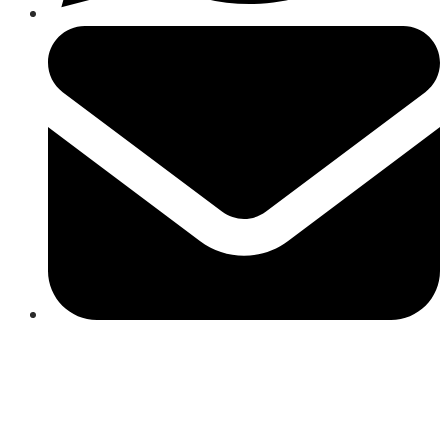
Close
this
module