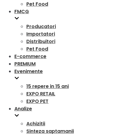
Pet Food
FMCG
Producatori
Importatori
Distribuitori
Pet Food
E-commerce
PREMIUM
Evenimente
15 repere in 15 ani
EXPO RETAIL
EXPO PET
Analize
Achizitii
Sinteza saptamanii