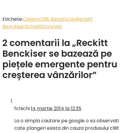
Etichete:
Calgon
Cillit Bang
Durex
Reckitt
Benckiser
Scholl
SSL
Vanish
2 comentarii la „Reckitt
Benckiser se bazează pe
piețele emergente pentru
creșterea vânzărilor”
fchichi
14 martie 2014 la 12:35
La o simpla cautare pe google o sa observati
cate plangeri exista din cauza produsului clilit