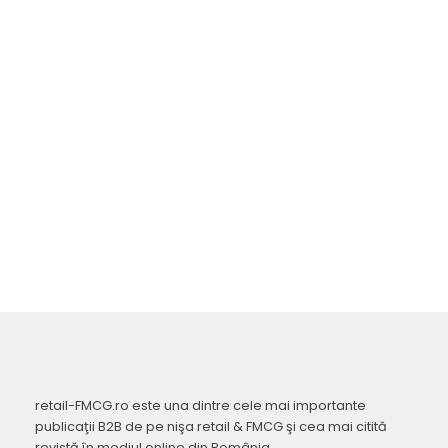
retail-FMCG.ro este una dintre cele mai importante
publicaţii B2B de pe nişa retail & FMCG şi cea mai citită
revistă în mediul online din România.