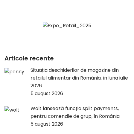
Kaufland România marchează atingerea
pragului de 200 de magazine la nivel
național prin lansarea campaniei
aniversare „200 de magazine, 200 de
vecini buni”
5 august 2026
PENNY continuă parteneriatul cu World
Vision prin programul „Mândru să fiu
fermier”
4 august 2026
Articole populare