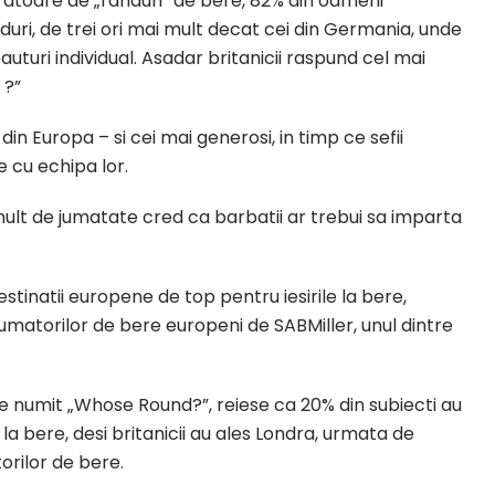
atoare de „randuri” de bere, 82% din oameni
ri, de trei ori mai mult decat cei din Germania, unde
turi individual. Asadar britanicii raspund cel mai
 ?”
 din Europa – si cei mai generosi, in timp ce sefii
e cu echipa lor.
mult de jumatate cred ca barbatii ar trebui sa imparta
tinatii europene de top pentru iesirile la bere,
umatorilor de bere europeni de SABMiller, unul dintre
ne numit „Whose Round?”, reiese ca 20% din subiecti au
 la bere, desi britanicii au ales Londra, urmata de
orilor de bere.