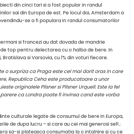
ecti din cinci tari si a fost popular in randul
cinilor sai din Europa de est. Pe locul doi, Amsterdam a
 dovendindu-se a fi populara in randul consumatorilor
i, germani si francezi au dat dovada de mandrie
 de top pentru delectarea cu o halba de bere. In
Bratislava si Varsovia, cu 1% din voturi fiecare.
te o surpriza ca Praga este cel mai dorit oras in care
bere, Republica Ceha este producatoare a unor
te originalele Pilsner si Pilsner Urquell. Este la fel
e parere ca Londra poate fi invinsa cand este vorba
nte culturale legate de consumul de bere in Europa,
zarile de dupa lucru – si care au cei mai generosi sefi ;
era sa-si plateasca consumatia la o intalnire si cu ce