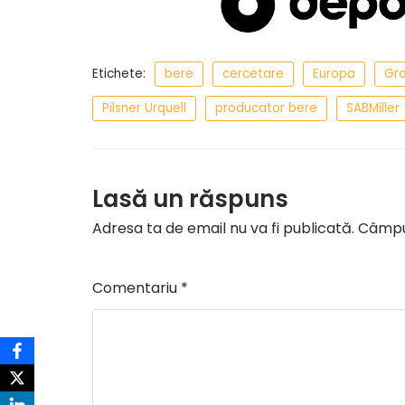
Etichete:
bere
cercetare
Europa
Gro
Pilsner Urquell
producator bere
SABMiller
Lasă un răspuns
Adresa ta de email nu va fi publicată.
Câmpur
Comentariu
*