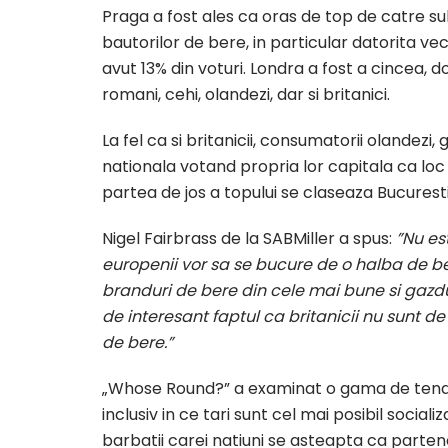
Praga a fost ales ca oras de top de catre subi
bautorilor de bere, in particular datorita ve
avut 13% din voturi. Londra a fost a cincea,
romani, cehi, olandezi, dar si britanici.
La fel ca si britanicii, consumatorii olandez
nationala votand propria lor capitala ca loc
partea de jos a topului se claseaza Bucuresti, 
Nigel Fairbrass de la SABMiller a spus:
”Nu es
europenii vor sa se bucure de o halba de 
branduri de bere din cele mai bune si gazduies
de interesant faptul ca britanicii nu sunt d
de bere.”
„Whose Round?” a examinat o gama de tendi
inclusiv in ce tari sunt cel mai posibil sociali
barbatii carei natiuni se asteapta ca parten