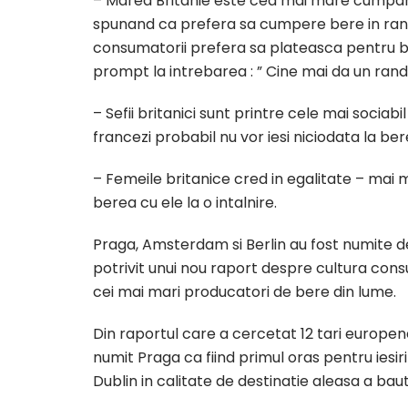
– Marea Britanie este cea mai mare cumpar
spunand ca prefera sa cumpere bere in randu
consumatorii prefera sa plateasca pentru bau
prompt la intrebarea : ” Cine mai da un rand
– Sefii britanici sunt printre cele mai sociabil
francezi probabil nu vor iesi niciodata la ber
– Femeile britanice cred in egalitate – mai 
berea cu ele la o intalnire.
Praga, Amsterdam si Berlin au fost numite des
potrivit unui nou raport despre cultura cons
cei mai mari producatori de bere din lume.
Din raportul care a cercetat 12 tari europe
numit Praga ca fiind primul oras pentru iesiri
Dublin in calitate de destinatie aleasa a baut