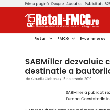
Prima pagină
Despre
About us
Publicitate B2
Sari
la
conținut
Retail
FMCG
E-commerce
SABMiller dezvaluie 
destinatie a bautoril
de
Claudiu Ciobanu
15 noiembrie 2010
SABMiller a publicat rez
Europa. Constatarile in