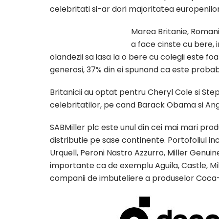
celebritati si-ar dori majoritatea europenilor
Marea Britanie, Romania
a face cinste cu bere, i
olandezii sa iasa la o bere cu colegii este f
generosi, 37% din ei spunand ca este probabi
Britanicii au optat pentru Cheryl Cole si Ste
celebritatilor, pe cand Barack Obama si Ange
SABMiller plc este unul din cei mai mari pro
distributie pe sase continente. Portofoliul 
Urquell, Peroni Nastro Azzurro, Miller Genuin
importante ca de exemplu Aguila, Castle, Mille
companii de imbuteliere a produselor Coca