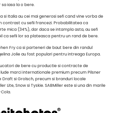
 sa iasa la o bere.
 si Italia au cei mai generosi sefi cand vine vorba de
n contrast cu sefii francezi. Probabilitatea ca
oarte mica (34%), dar daca se intampla asta, au sefi
l ca sefii lor sa plateasca pentru un rand de bere.
phen Fry ca si parteneri de baut bere din randul
lina Jolie au fost populari pentru intreaga Europa.
ducatori de bere cu productie si contracte de
include marci internationale premium precum Pilsner
e Draft si Grolsch, precum si branduri locale
r Lite, Snow si Tyskie. SABMiller este si una din marile
-Cola.