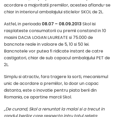
acordare a majoritatii premiilor, acestea aflandu-se
chiar in interiorul ambalajului sticlelor SKOL de 2L.
Astfel, in perioada
08.07 – 08.09.2013
Skol isi
rasplateste consumatorii cu premii constand in 10
masini DACIA LOGAN LAUREATE si 75.000 de
bancnote reale in valoare de 5, 10 si 50 lei.
Bancnotele vor putea fi ridicate instant de catre
castigatori, chiar de sub capacul ambalajului PET de
2L.
Simplu si atractiv, fara tragere la sorti, mecanismul
unic de acordare a premiilor, la doar un capac
distanta, este o inovatie pentru piata berii din
Romania, ce apartine marcii Skol.
„De curand, Skol a renuntat la malai si a trecut in
randul berilor care respecta intru totul reteta