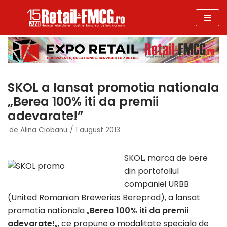
Sari
la
conținut
SKOL a lansat promotia nationala
„Berea 100% iti da premii
adevarate!”
de
Alina Ciobanu
1 august 2013
SKOL, marca de bere
din portofoliul
companiei URBB
(United Romanian Breweries Bereprod), a lansat
promotia nationala „
Berea 100% iti da premii
adevarate!
„, ce propune o modalitate speciala de