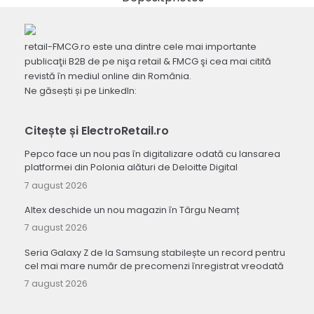
retail-FMCG.ro este una dintre cele mai importante
publicaţii B2B de pe nişa retail & FMCG şi cea mai citită
revistă în mediul online din România.
Ne găsești și pe LinkedIn:
Citește și ElectroRetail.ro
Pepco face un nou pas în digitalizare odată cu lansarea
platformei din Polonia alături de Deloitte Digital
7 august 2026
Altex deschide un nou magazin în Târgu Neamț
7 august 2026
Seria Galaxy Z de la Samsung stabilește un record pentru
cel mai mare număr de precomenzi înregistrat vreodată
7 august 2026