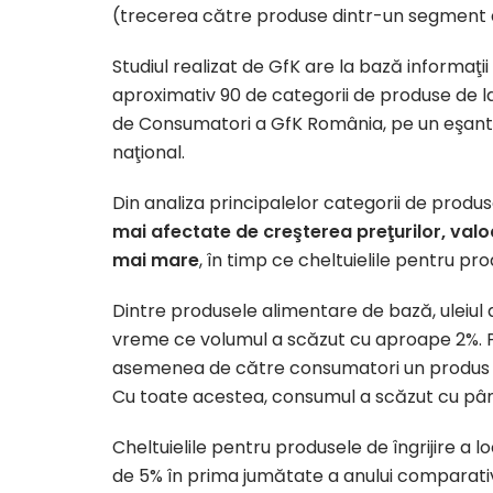
(trecerea către produse dintr-un segment de 
Studiul realizat de GfK are la bază informaţ
aproximativ 90 de categorii de produse de l
de Consumatori a GfK România, pe un eşantio
naţional.
Din analiza principalelor categorii de prod
mai afectate de creşterea preţurilor, valo
mai mare
, în timp ce cheltuielile pentru p
Dintre produsele alimentare de bază, uleiul a
vreme ce volumul a scăzut cu aproape 2%. P
asemenea de către consumatori un produs esen
Cu toate acestea, consumul a scăzut cu pân
Cheltuielile pentru produsele de îngrijire a l
de 5% în prima jumătate a anului comparativ