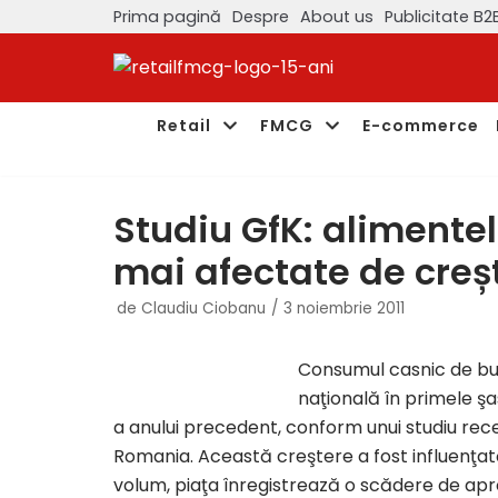
Prima pagină
Despre
About us
Publicitate B2
Sari
la
conținut
Retail
FMCG
E-commerce
Studiu GfK: alimentel
mai afectate de creșt
de
Claudiu Ciobanu
3 noiembrie 2011
Consumul casnic de bu
naţională în primele şa
a anului precedent, conform unui studiu re
Romania. Această creştere a fost influenţat
volum, piaţa înregistrează o scădere de a