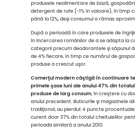
produsele nealimentare de bază, gospodăriil
detergent de rufe (-1% în valoare), în timp 
până la 12%, deşi consumul a rămas aproxima
După o perioadă în care produsele de îngrij
în încercarea românilor de a se adapta la co
categorii precum deodorantele şi săpunul d
de 4% fiecare, în timp ce numărul de gospo
produse a crescut uşor.
Comerţul modern câştigă în continuare ter
primele şase luni ale anului 47% din totalu
produse de larg consum
, în creştere cu d
anului precedent. Buticurile şi magazinele a
tradiţional, au pierdut 4 puncte procentuale 
curent doar 37% din totalul cheltuielilor p
perioada similară a anului 2010.