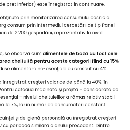
preţ inferior) este înregistrat în continuare.
ii obţinute prin monitorizarea consumului casnic a
arg consum prin intermediul cercetării de tip Panel
n de 2.200 gospodării, reprezentativ la nivel
use, se observă cum
alimentele de bază au fost cele
area cheltuită pentru aceste categorii fiind cu 15%
roduse alimentare ne-esenţiale au crescut cu 4%.
 înregistrat creşteri valorice de până la 40%, în
entru cafeaua măcinată şi prăjită – considerată de
ţial – nivelul cheltuielilor a rămas relativ stabil.
ă la 7%, la un număr de consumatori constant.
ocuinţei şi de igienă personală au înregistrat creşteri
 cu perioada similară a anului precedent. Dintre