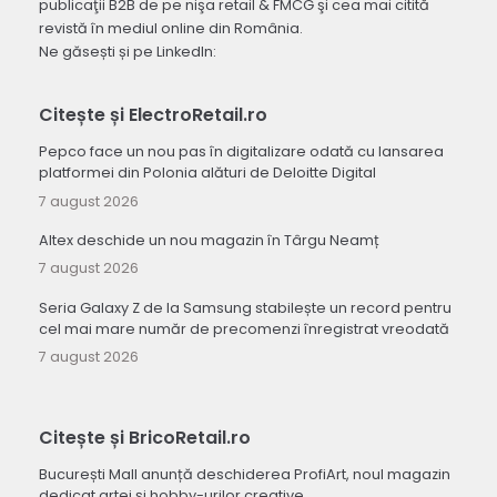
publicaţii B2B de pe nişa retail & FMCG şi cea mai citită
revistă în mediul online din România.
Ne găsești și pe LinkedIn:
Citește și ElectroRetail.ro
Pepco face un nou pas în digitalizare odată cu lansarea
platformei din Polonia alături de Deloitte Digital
7 august 2026
Altex deschide un nou magazin în Târgu Neamț
7 august 2026
Seria Galaxy Z de la Samsung stabilește un record pentru
cel mai mare număr de precomenzi înregistrat vreodată
7 august 2026
Citește și BricoRetail.ro
București Mall anunță deschiderea ProfiArt, noul magazin
dedicat artei și hobby-urilor creative