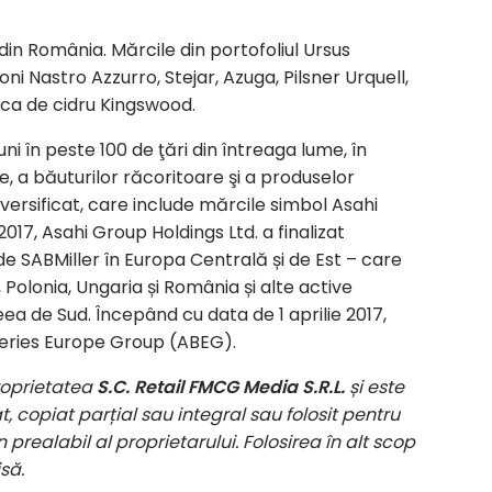
n România. Mărcile din portofoliul Ursus
ni Nastro Azzurro, Stejar, Azuga, Pilsner Urquell,
rca de cidru Kingswood.
i în peste 100 de ţări din întreaga lume, în
, a băuturilor răcoritoare şi a produselor
diversificat, care include mărcile simbol Asahi
2017, Asahi Group Holdings Ltd. a finalizat
 de SABMiller în Europa Centrală și de Est – care
Polonia, Ungaria și România și alte active
eea de Sud. Începând cu data de 1 aprilie 2017,
eries Europe Group (ABEG).
roprietatea
S.C. Retail FMCG Media S.R.L.
și este
, copiat parțial sau integral sau folosit pentru
 prealabil al proprietarului. Folosirea în alt scop
să.