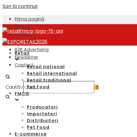
Sari la conținut
Prima pagină
Despre
About us
Publicitate B2B
B2B Advertising
Retail
Newsletter
Contact
Retail national
Retail international
Retail traditional
Caută...
Pet Food
FMCG
Producatori
Importatori
Distribuitori
Pet Food
E-commerce