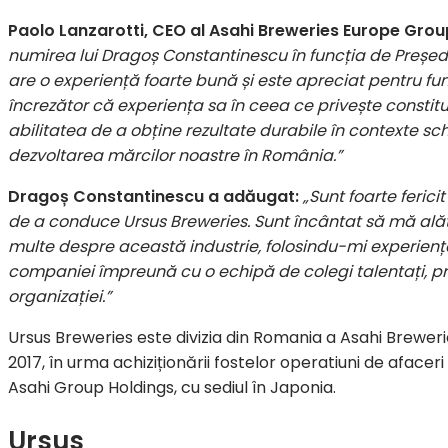
Paolo Lanzarotti, CEO al Asahi Breweries Europe Group
numirea lui Dragoș Constantinescu în funcția de Președ
are o experiență foarte bună și este apreciat pentru fu
încrezător că experiența sa în ceea ce privește constitu
abilitatea de a obține rezultate durabile în contexte sc
dezvoltarea mărcilor noastre în România.”
Dragoș Constantinescu a adăugat:
„Sunt foarte feric
de a conduce Ursus Breweries. Sunt încântat să mă alăt
multe despre această industrie, folosindu-mi experienț
companiei împreună cu o echipă de colegi talentați, prec
organizației.”
Ursus Breweries este divizia din Romania a Asahi Brewerie
2017, în urma achiziționării fostelor operatiuni de afacer
Asahi Group Holdings, cu sediul în Japonia.
Ursus