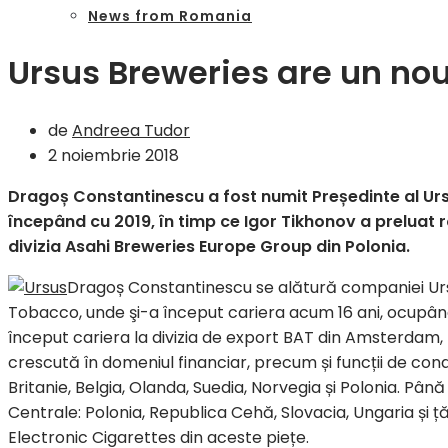
News from Romania
Ursus Breweries are un no
de
Andreea Tudor
2 noiembrie 2018
Dragoș Constantinescu a fost numit Președinte al Urs
începând cu 2019, în timp ce Igor Tikhonov a preluat
divizia Asahi Breweries Europe Group din Polonia.
Dragoș Constantinescu se alătură companiei Ursu
Tobacco, unde şi-a început cariera acum 16 ani, ocupând d
început cariera la divizia de export BAT din Amsterdam,
crescută în domeniul financiar, precum și funcții de cond
Britanie, Belgia, Olanda, Suedia, Norvegia și Polonia. Pâ
Centrale: Polonia, Republica Cehă, Slovacia, Ungaria și ță
Electronic Cigarettes din aceste piețe.