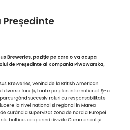
u Președinte
us Breweries, poziție pe care o va ocupa
 rolul de Președinte al Kompania Piwowarska,
s Breweries, venind de la British American
iverse funcții, toate pe plan internațional. Şi-a
 parcurgând succesiv roluri cu responsabilitate
ucere la nivel național și regional în Marea
nă de curând a supervizat zona de nord a Europei
rile baltice, acoperind diviziile Commercial și