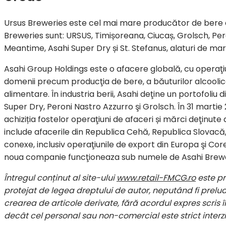
Ursus Breweries este cel mai mare producător de bere di
Breweries sunt: URSUS, Timișoreana, Ciucaș, Grolsch, Pero
Meantime, Asahi Super Dry și St. Stefanus, alaturi de ma
Asahi Group Holdings este o afacere globală, cu operaţiun
domenii precum producţia de bere, a băuturilor alcoolice
alimentare. În industria berii, Asahi deţine un portofoliu 
Super Dry, Peroni Nastro Azzurro şi Grolsch. În 31 martie 
achiziția fostelor operaţiuni de afaceri și mărci deţinute
include afacerile din Republica Cehă, Republica Slovacă, 
conexe, inclusiv operaţiunile de export din Europa şi Cor
noua companie funcţioneaza sub numele de Asahi Brew
Întregul conținut al site-ului
www.retail-FMCG.ro
este p
protejat de legea dreptului de autor, neputând fi preluat
crearea de articole derivate, fără acordul expres scris în
decât cel personal sau non-comercial este strict interzi