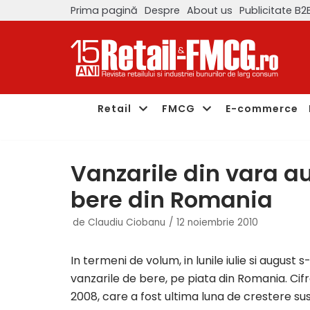
Prima pagină
Despre
About us
Publicitate B2
Sari
la
conținut
Retail
FMCG
E-commerce
Vanzarile din vara au
bere din Romania
de
Claudiu Ciobanu
12 noiembrie 2010
In termeni de volum, in lunile iulie si august
vanzarile de bere, pe piata din Romania. Cif
2008, care a fost ultima luna de crestere sus