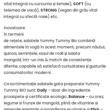
vital integral cu curcuma și lamaie),
SOFT
(cu
telemea de vacă),
STRONG
(vegan din grâu vital
integral cu sfeclă rosie) etc.
Inovatoare
în termeni
de rețete, salatele Yummy Tummy Bio combină
alimentele în vogă în acest moment, precum năutul,
quinoa, semințele, sosul de rodii și salata
mangold, într-un mix & match de consistențe
diferite, capabile să satisfacă curiozitatea și gusturile
consumatorilor moderni.
Ca sortimentație salatele gata preparate Yummy
Tummy BIO sunt:
Daily
– doar din ingrediente
proaspete și certificate ecologic,
Balance
– cu orez,
legume si frunze de mangold, plină de vitamine și
minerale esențiale și ingrediente ecologice și
Elixir
–