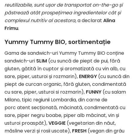
reutilizabile, sunt ușor de transportat on-the-go și
păstrează atât prospețimea ingredientelor cât și
complexul nutritiv al acestora,
a declarat
Alina
Frimu
.
Yummy Tummy BIO, sortimentație
Gama de sandwich-uri Yummy Tummy BIO conține
sandwich-uri
SLIM
(cu suncă de piept de pui, fără
gluten, gătită în cuptor și aromatizată cu vin alb, cu
sare, piper, usturoi și rozmarin),
ENERGY
(cu suncă din
piept de curcan organic, fără gluten, condimentată
cu sare, piper, usturoi si rozmarin),
FUNNY
(cu salam
Milano, tipic regiunii Lombardia, din carne de
porc atent secționată, măcinată, condimentată cu
sare, piper negru boabe, piper alb măcinat, vin și
usturoi proaspăt),
VEGGIE
(vegetarian din năut,
măsline verzi și rosii uscate),
FRESH
(vegan din grâu