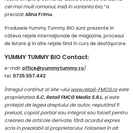
cel mai mult romanul, însă în varianta bio,”
a
precizat
Alina Frimu
.
Produsele Yummy Tummy BIO sunt prezente în
câteva reţele internaţionale de magazine, procesul
de listare şi în alte reţele fiind în curs de desfăşurare.
YUMMY TUMMY BIO Contact
:
e-mail:
office@yummytummy.ro
/
tel.
0735.557.442
Întregul conținut al site-ului
www.retail-FMCG.ro
este
proprietatea
S.C. Retail FMCG Media S.R.L.
și este
protejat de legea dreptului de autor, neputând fi
preluat, copiat parțial sau integral sau folosit pentru
crearea de articole derivate, fără acordul expres
scris în prealabil al proprietarului. Folosirea în alt