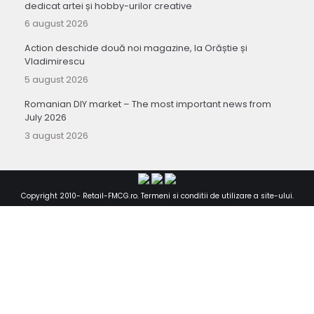
dedicat artei și hobby-urilor creative
6 august 2026
Action deschide două noi magazine, la Orăștie și
Vladimirescu
5 august 2026
Romanian DIY market – The most important news from
July 2026
3 august 2026
Copyright 2010-
Retail-FMCG.ro
.
Termeni si conditii de utilizare a site-ului
.