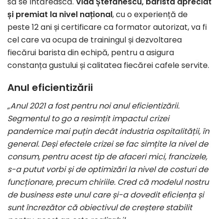
să se întărească.
Vlad Ștefănescu, barista apreciat
și premiat la nivel național
, cu o experiență de
peste 12 ani și certificare ca formator autorizat, va fi
cel care va ocupa de trainingul și dezvoltarea
fiecărui barista din echipă, pentru a asigura
constanța gustului și calitatea fiecărei cafele servite.
Anul eficientizării
„Anul 2021 a fost pentru noi anul eficientizării.
Segmentul to go a resimțit impactul crizei
pandemice mai puțin decât industria ospitalității, în
general. Deși efectele crizei se fac simțite la nivel de
consum, pentru acest tip de afaceri mici, francizele,
s-a putut vorbi și de optimizări la nivel de costuri de
funcționare, precum chiriile. Cred că modelul nostru
de business este unul care și-a dovedit eficiența și
sunt încrezător că obiectivul de creștere stabilit