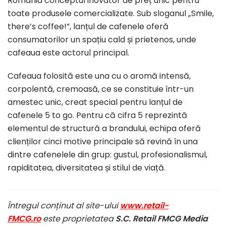
România conceptul inovator de preț unic pentru
toate produsele comercializate. Sub sloganul „Smile,
there’s coffee!”, lanțul de cafenele oferă
consumatorilor un spațiu cald și prietenos, unde
cafeaua este actorul principal.
Cafeaua folosită este una cu o aromă intensă,
corpolentă, cremoasă, ce se constituie într-un
amestec unic, creat special pentru lanțul de
cafenele 5 to go. Pentru că cifra 5 reprezintă
elementul de structură a brandului, echipa oferă
clienților cinci motive principale să revină în una
dintre cafenelele din grup: gustul, profesionalismul,
rapiditatea, diversitatea și stilul de viață.
Întregul conținut al site-ului
www.retail-
FMCG.ro
este proprietatea
S.C. Retail FMCG Media