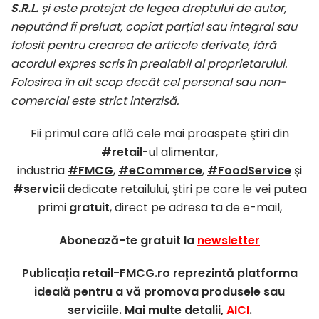
S.R.L.
și este protejat de legea dreptului de autor,
neputând fi preluat, copiat parțial sau integral sau
folosit pentru crearea de articole derivate, fără
acordul expres scris în prealabil al proprietarului.
Folosirea în alt scop decât cel personal sau non-
comercial este strict interzisă.
Fii primul care află cele mai proaspete ştiri din
#retail
-ul alimentar,
industria
#FMCG
,
#eCommerce
,
#FoodService
și
#servicii
dedicate retailului, știri pe care le vei putea
primi
gratuit
, direct pe adresa ta de e-mail,
Abonează-te gratuit la
newsletter
Publicația retail-FMCG.ro reprezintă platforma
ideală pentru a vă promova produsele sau
serviciile. Mai multe detalii,
AICI
.