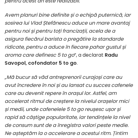
pentru acest an este realizabil.
Avem planuri bine definite și o echipă puternică, iar
sosirea lui Vlad Ștefănescu aduce un mare avantaj
pentru noi și pentru toți francizații, acela de a
asigura fiecărui barista o pregătire la standarde
ridicate, pentru a aduce în fiecare pahar gustul și
aroma care definesc 5 to go
”, a declarat
Radu
Savopol, cofondator 5 to go
.
„Mă bucur să văd antreprenorii curajoși care au
avut încredere în noi și au lansat cu succes cafenele
care au devenit repere în orașul lor. Astfel, am
accelerat ritmul de creștere la nivelul orașelor mici
și medii, unde cafenelele 5 to go reușesc ușor și
rapid să câștige popularitate, iar tendințele la nivel
de consum sunt de a înregistra valori peste medie.
Ne așteptăm la o accelerare a acestui ritm. Țintim