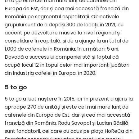
5 to go este cel mai mare lanț de cafenele din
Europa de Est, dar și cea mai accesată franciză din
România pe segmentul ospitalității. Obiectivele
grupului sunt de a depăși 300 de locații în 2021, cu
accent pe dezvoltare masivă la nivel regional și
consolidare în capitală, și de a ajunge la un total de
1,000 de cafenele în România, în următorii 5 ani.
Dovadă a succesului companiei stă și faptul că
ocupă locul 12 în topul celor mai importanți jucători
din industria cafelei în Europa, în 2020.
5 to go
5 to go a luat naștere în 2015, iar în prezent a ajuns la
aproape 270 de unități și este cel mai mare lanț de
cafenele din Europa de Est, dar și cea mai accesată
franciză din România. Radu Savopol și Lucian Bădilă
sunt fondatorii, cei care au adus pe piața HoReCa din