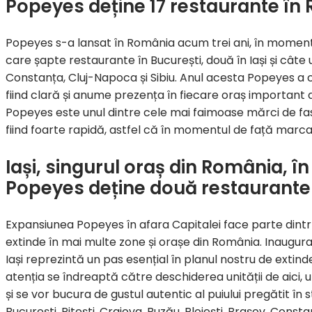
Popeyes deține 17 restaurante în
Popeyes s-a lansat în România acum trei ani, în momentu
care șapte restaurante în București, două în Iași și câte un
Constanța, Cluj-Napoca și Sibiu. Anul acesta Popeyes a c
fiind clară și anume prezența în fiecare oraș important d
Popeyes este unul dintre cele mai faimoase mărci de fa
fiind foarte rapidă, astfel că în momentul de față marc
Iași, singurul oraș din România, î
Popeyes deține două restaurante
Expansiunea Popeyes în afara Capitalei face parte dintr
extinde în mai multe zone și orașe din România. Inaugur
Iași reprezintă un pas esențial în planul nostru de exti
atenția se îndreaptă către deschiderea unității de aici, 
și se vor bucura de gustul autentic al puiului pregătit în 
București, Pitești, Craiova, Buzău, Ploiești, Brașov, Const