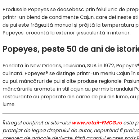
Produsele Popeyes se deosebesc prin felul unic de prepar
printr-un blend de condimente Cajun, care definește stil
de pui este frăgezită manual și prăjită la temperatura p
Popeyes: crocantă la exterior și suculentă în interior.
Popeyes, peste 50 de ani de istorie
Fondată în New Orleans, Louisiana, SUA în 1972, Popeyes® a
culinară. Popeyes® se distinge printr-un meniu Cajun în st
cu pui, mâncăruri de pui și alte produse regionale. Pasiu
mâncărurile aromate în stil cajun au permis brandului P
restaurante cu preparate din carne de pui din lume, cu p
lume.
Întregul conținut al site-ului
www.retail-FMCG.ro
este p
protejat de legea dreptului de autor, neputând fi preluat
crearea de articole derivate, fără acordul expres scris în