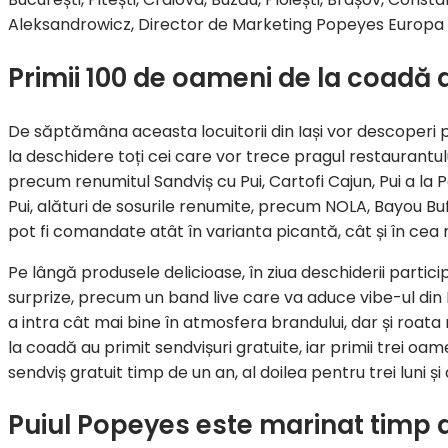
Aleksandrowicz, Director de Marketing Popeyes Europa C
Primii 100 de oameni de la coadă a
De săptămâna aceasta locuitorii din Iași vor descoperi p
la deschidere toți cei care vor trece pragul restaurantu
precum renumitul Sandviș cu Pui, Cartofi Cajun, Pui a la P
Pui, alături de sosurile renumite, precum NOLA, Bayou Buf
pot fi comandate atât în varianta picantă, cât și în cea
Pe lângă produsele delicioase, în ziua deschiderii particip
surprize, precum un band live care va aduce vibe-ul din N
a intra cât mai bine în atmosfera brandului, dar și roat
la coadă au primit sendvișuri gratuite, iar primii trei oa
sendviș gratuit timp de un an, al doilea pentru trei luni și 
Puiul Popeyes este marinat timp d