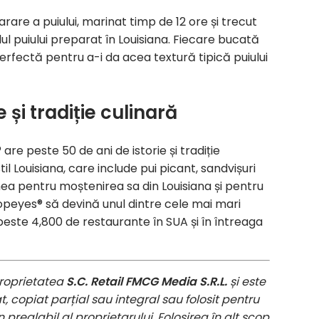
are a puiului, marinat timp de 12 ore și trecut
ul puiului preparat în Louisiana. Fiecare bucată
erfectă pentru a-i da acea textură tipică puiului
 și tradiție culinară
re peste 50 de ani de istorie și tradiție
il Louisiana, care include pui picant, sandvișuri
nea pentru moștenirea sa din Louisiana și pentru
opeyes® să devină unul dintre cele mai mari
este 4,800 de restaurante în SUA și în întreaga
roprietatea
S.C. Retail FMCG Media S.R.L.
și este
, copiat parțial sau integral sau folosit pentru
 prealabil al proprietarului. Folosirea în alt scop