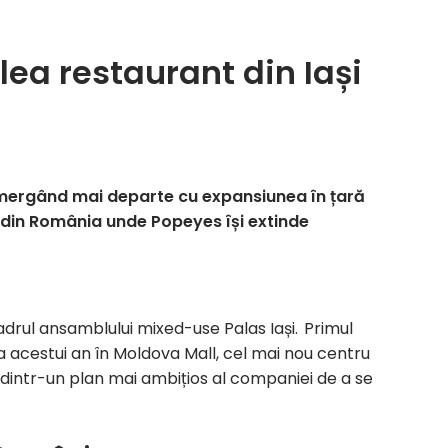
lea restaurant din Iași
i mergând mai departe cu expansiunea în țară
raș din România unde Popeyes își extinde
adrul ansamblului mixed-use Palas Iași. Primul
 a acestui an în Moldova Mall, cel mai nou centru
dintr-un plan mai ambițios al companiei de a se