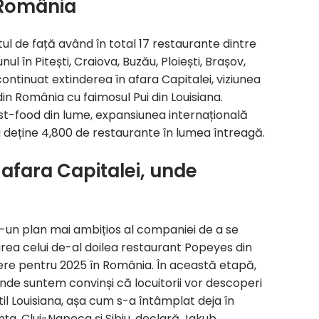
 România
l de față având în total 17 restaurante dintre
ul în Pitești, Craiova, Buzău, Ploiești, Brașov,
ontinuat extinderea în afara Capitalei, viziunea
in România cu faimosul Pui din Louisiana.
st-food din lume, expansiunea internațională
a deține 4,800 de restaurante în lumea întreagă.
n afara Capitalei, unde
-un plan mai ambițios al companiei de a se
area celui de-al doilea restaurant Popeyes din
ndere pentru 2025 în România. În această etapă,
unde suntem convinși că locuitorii vor descoperi
stil Louisiana, așa cum s-a întâmplat deja în
anța, Cluj-Napoca și Sibiu, declară Jakub