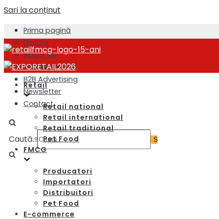
Sari la conținut
Prima pagină
Despre
About us
Publicitate B2B
B2B Advertising
Retail
Newsletter
Contact
Retail national
Retail international
Retail traditional
Caută...
Pet Food
FMCG
Producatori
Importatori
Distribuitori
Pet Food
E-commerce