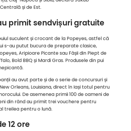
entrală și de Est.
u primit sendvișuri gratuite
uiul suculent și crocant de la Popeyes, astfel că
lui s-au putut bucura de preparate clasice,
opeyes, Aripioare Picante sau Fâșii din Piept de
falo, Bold BBQ și Mardi Gras. Produsele din pui
 nepicantă.
anții au avut parte și de o serie de concursuri și
ew Orleans, Louisiana, direct în Iași totul pentru
a norocului. De asemenea primii 100 de oameni de
meni din rând au primit trei vouchere pentru
al treilea pentru o lună.
e 12 ore