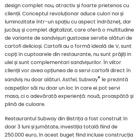
design complet nou, atractiv și foarte prietenos cu
clienții. Conceptul revoluționar aduce culori noi și
luminozitate într-un spațiu cu aspect îndrăzneț, dar
jucăuș și complet digitalizat, care oferă o multitudine
de variante de sandvișuri gustoase servite alături de
cartofi delicioși. Cartofii au o formă ideală de V, sunt
copți în cuptoarele din restaurante, nu sunt prăjiți in
ulei și sunt complementari sandvișurilor. În viitor
clienții vor avea opțiunea de a servi cartofii direct în
®
sandviș nu doar alături. Astfel, Subway
le prezintă
oaspeților săi nu doar un loc în care ei pot servi
masa, ci o adevărată experiență: nouă, proaspătă și
plină de culoare.
Restaurantul Subway din Bistrița a fost construit în
doar 3 luni și jumătate, investiția totală fiind de
250.000 euro, în acest buget fiind incluse construcția