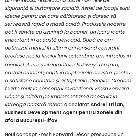
alimentează, respectând toate normele de
siguranță si distanțare socială. Astfel de locații sunt
ideale pentru cei care călătoresc și doresc să
servească rapid o masă caldă. Produsele noastre
pot fi servite cu ușurință la pachet, un lucru foarte
important în această perioadă. După ce am
optimizat meniul în ultimii ani lansând constant
produse noi, la finalul lunii octombrie, am introdus în
®
meniul tuturor restaurantelor Subway
din țară,
cartofii crocanți, copți în cuptoarele noastre,
pentru
a satisface cerințele și așteptările clienților. Credem
foarte mult în conceptul revoluționar Fresh Forward
Décor și mizăm pe implementarea acestuia în
întreaga noastră rețea”,
a declarat
Andrei Trifan,
Business Development Agent pentru zonele din
afara București-Ilfov
.
Noul concept Fresh Forward Décor presupune un