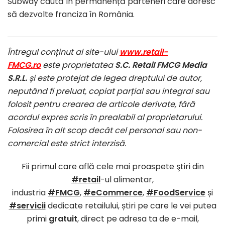
Subway caută în permanență parteneri care doresc
să dezvolte franciza în România.
Întregul conținut al site-ului
www.retail-
FMCG.ro
este proprietatea
S.C. Retail FMCG Media
S.R.L.
și este protejat de legea dreptului de autor,
neputând fi preluat, copiat parțial sau integral sau
folosit pentru crearea de articole derivate, fără
acordul expres scris în prealabil al proprietarului.
Folosirea în alt scop decât cel personal sau non-
comercial este strict interzisă.
Fii primul care află cele mai proaspete ştiri din
#retail
-ul alimentar,
industria
#FMCG
,
#eCommerce
,
#FoodService
și
#servicii
dedicate retailului, știri pe care le vei putea
primi
gratuit
, direct pe adresa ta de e-mail,