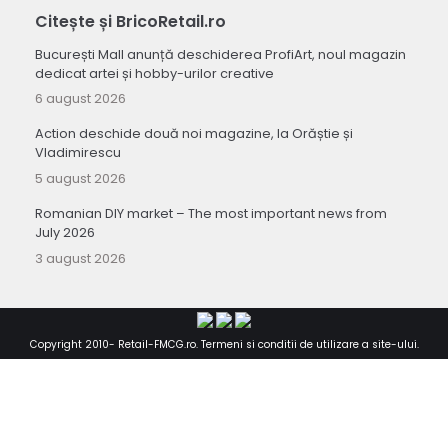
Citește și BricoRetail.ro
București Mall anunță deschiderea ProfiArt, noul magazin
dedicat artei și hobby-urilor creative
6 august 2026
Action deschide două noi magazine, la Orăștie și
Vladimirescu
5 august 2026
Romanian DIY market – The most important news from
July 2026
3 august 2026
Copyright 2010-
Retail-FMCG.ro
.
Termeni si conditii de utilizare a site-ului
.