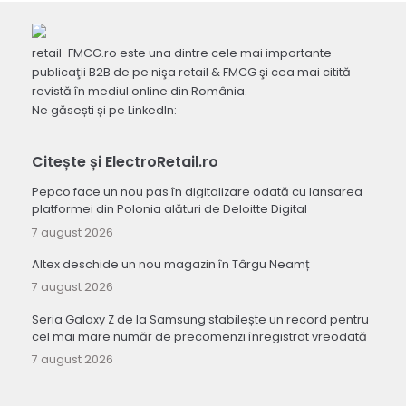
retail-FMCG.ro este una dintre cele mai importante
publicaţii B2B de pe nişa retail & FMCG şi cea mai citită
revistă în mediul online din România.
Ne găsești și pe LinkedIn:
Citește și ElectroRetail.ro
Pepco face un nou pas în digitalizare odată cu lansarea
platformei din Polonia alături de Deloitte Digital
7 august 2026
Altex deschide un nou magazin în Târgu Neamț
7 august 2026
Seria Galaxy Z de la Samsung stabilește un record pentru
cel mai mare număr de precomenzi înregistrat vreodată
7 august 2026