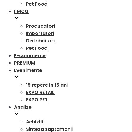
Pet Food
FMCG
Producatori
Importatori
Distribuitori
Pet Food
E-commerce
PREMIUM
Evenimente
15 repere in 15 ani
EXPO RETAIL
EXPO PET
Analize
Achizitii
Sinteza saptamanii