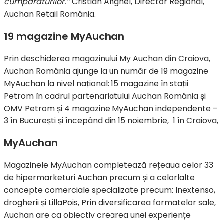
cumpărăturilor.’’
Cristian Anghel, Director Regional,
Auchan Retail România.
19 magazine MyAuchan
Prin deschiderea magazinului My Auchan din Craiova,
Auchan România ajunge la un număr de 19 magazine
MyAuchan la nivel național: 15 magazine în stații
Petrom în cadrul partenariatului Auchan România și
OMV Petrom și 4 magazine MyAuchan independente –
3 în București și începând din 15 noiembrie, 1 în Craiova,
MyAuchan
Magazinele MyAuchan completează rețeaua celor 33
de hipermarketuri Auchan precum și a celorlalte
concepte comerciale specializate precum: Inextenso,
drogherii și LillaPois, Prin diversificarea formatelor sale,
Auchan are ca obiectiv crearea unei experiențe