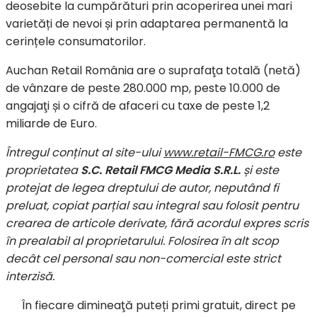
deosebite la cumpărături prin acoperirea unei mari
varietăți de nevoi și prin adaptarea permanentă la
cerințele consumatorilor.
Auchan Retail România are o suprafaţa totală (netă)
de vânzare de peste 280.000 mp, peste 10.000 de
angajaţi și o cifră de afaceri cu taxe de peste 1,2
miliarde de Euro.
Întregul conținut al site-ului
www.retail-FMCG.ro
este
proprietatea
S.C. Retail FMCG Media S.R.L.
și este
protejat de legea dreptului de autor, neputând fi
preluat, copiat parțial sau integral sau folosit pentru
crearea de articole derivate, fără acordul expres scris
în prealabil al proprietarului. Folosirea în alt scop
decât cel personal sau non-comercial este strict
interzisă.
În fiecare dimineaţă puteți primi gratuit, direct pe