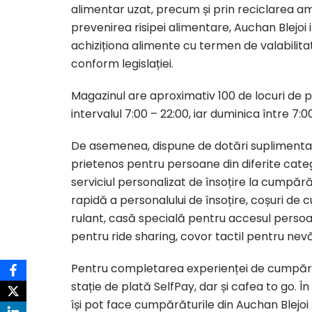
alimentar uzat, precum și prin reciclarea am
prevenirea risipei alimentare, Auchan Blejoi
achiziționa alimente cu termen de valabilit
conform legislației.
Magazinul are aproximativ 100 de locuri de 
intervalul 7:00 – 22:00, iar duminica între 7:00
De asemenea, dispune de dotări suplimentar
prietenos pentru persoane din diferite categ
serviciul personalizat de însoțire la cumpără
rapidă a personalului de însoțire, coșuri de
rulant, casă specială pentru accesul persoan
pentru ride sharing, covor tactil pentru nevă
Pentru completarea experienței de cumpărăt
stație de plată SelfPay, dar și cafea to go. Î
își pot face cumpărăturile din Auchan Blejo