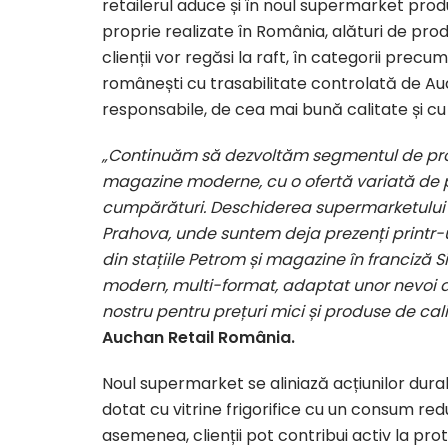
retailerul aduce și în noul supermarket prod
proprie realizate în România, alături de prod
clienții vor regăsi la raft, în categorii pre
românești cu trasabilitate controlată de Au
responsabile, de cea mai bună calitate și cu
„Continuăm să dezvoltăm segmentul de pro
magazine moderne, cu o ofertă variată de pr
cumpărături. Deschiderea supermarketului 
Prahova, unde suntem deja prezenți printr
din stațiile Petrom și magazine în franciză 
modern, multi-format, adaptat unor nevoi
nostru pentru prețuri mici și produse de cali
Auchan Retail România.
Noul supermarket se aliniază acțiunilor dura
dotat cu vitrine frigorifice cu un consum red
asemenea, clienții pot contribui activ la pro