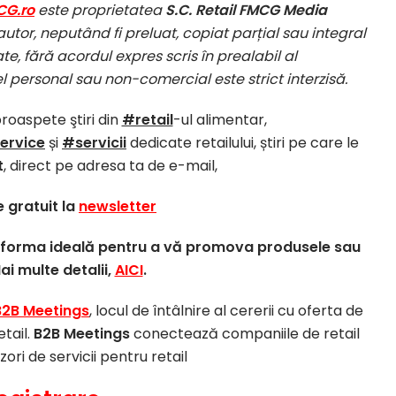
CG.ro
este proprietatea
S.C. Retail FMCG Media
autor, neputând fi preluat, copiat parțial sau integral
te, fără acordul expres scris în prealabil al
el personal sau non-comercial este strict interzisă.
proaspete ştiri din
#retail
-ul alimentar,
ervice
și
#servicii
dedicate retailului, știri pe care le
t
, direct pe adresa ta de e-mail,
 gratuit la
newsletter
atforma ideală pentru a vă promova produsele sau
Mai multe detalii,
AICI
.
B2B Meetings
, locul de întâlnire al cererii cu oferta de
etail.
B2B Meetings
conectează companiile de retail
izori de servicii pentru retail