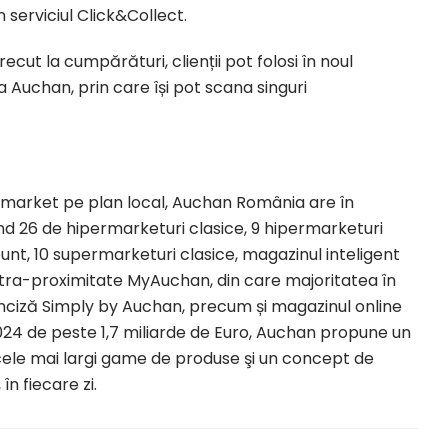
n serviciul Click&Collect.
cut la cumpărături, clienții pot folosi în noul
 Auchan, prin care își pot scana singuri
ermarket pe plan local, Auchan România are în
d 26 de hipermarketuri clasice, 9 hipermarketuri
t, 10 supermarketuri clasice, magazinul inteligent
ra-proximitate MyAuchan, din care majoritatea în
anciză Simply by Auchan, precum și magazinul online
2024 de peste 1,7 miliarde de Euro, Auchan propune un
cele mai largi game de produse şi un concept de
în fiecare zi.