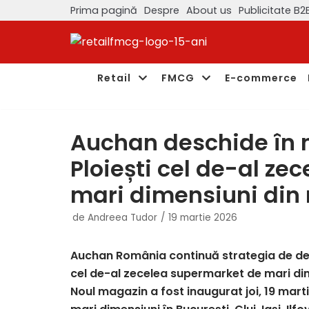
Prima pagină
Despre
About us
Publicitate B2
Sari
la
conținut
Retail
FMCG
E-commerce
Auchan deschide în n
Ploiești cel de-al z
mari dimensiuni din 
de
Andreea Tudor
19 martie 2026
Auchan România continuă strategia de de
cel de-al zecelea supermarket de mari dim
Noul magazin a fost inaugurat joi, 19 mar