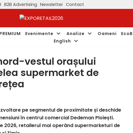
B
B2B Advertising
Newsletter
Contact
PREMIUM
Evenimente
Analize
Oameni
EcoB
English
ord-vestul orașului
ecelea supermarket de
rețea
zvoltare pe segmentul de proximitate
și deschide
ensiuni în centrul comercial Dedeman Ploiești.
tie 2026, retailerul mai operând supermarketuri de