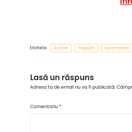
Înr
Etichete:
Auchan
magazin
supermarket
Lasă un răspuns
Adresa ta de email nu va fi publicată.
Câmpur
Comentariu
*