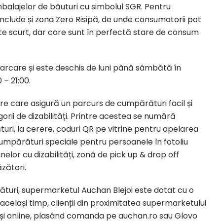
balajelor de băuturi cu simbolul SGR. Pentru
 include și zona Zero Risipă, de unde consumatorii pot
ate scurt, dar care sunt în perfectă stare de consum
parcare și este deschis de luni până sâmbătă în
 – 21:00.
e care asigură un parcurs de cumpărături facil și
orii de dizabilități. Printre acestea se numără
turi, la cerere, coduri QR pe vitrine pentru apelarea
 cumpărături speciale pentru persoanele în fotoliu
elor cu dizabilități, zonă de pick up & drop off
zători.
uri, supermarketul Auchan Blejoi este dotat cu o
n același timp, clienții din proximitatea supermarketului
i și online, plasând comanda pe auchan.ro sau Glovo