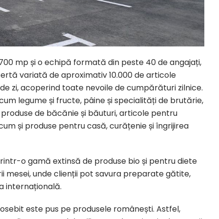
700 mp și o echipă formată din peste 40 de angajați,
ofertă variată de aproximativ 10.000 de articole
i de zi, acoperind toate nevoile de cumpărături zilnice.
m legume și fructe, pâine și specialități de brutărie,
 produse de băcănie și băuturi, articole pentru
cum și produse pentru casă, curățenie și îngrijirea
ntr-o gamă extinsă de produse bio și pentru diete
ii mesei, unde clienții pot savura preparate gătite,
a internațională.
sebit este pus pe produsele românești. Astfel,