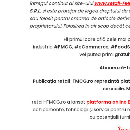
Întregul conținut al site-ului
www.retail-FM
S.R.L.
și este protejat de legea dreptului de 
sau folosit pentru crearea de articole deriva
proprietarului. Folosirea în alt scop decât c
Fii primul care află cele mai 
industria
#FMCG
,
#eCommerce
,
#FoodS
vei putea primi
gratui
Abonează-te
Publicația retail-FMCG.ro reprezintă pl
serviciile. 
retail-FMCG.ro a lansat
platforma online 
echipamente, tehnologii și servicii pentru r
cu potențialii furn