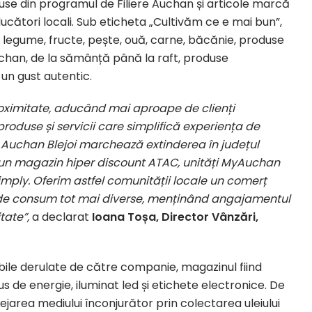
use din programul de Filiere Auchan și articole marcă
ucători locali. Sub eticheta „Cultivăm ce e mai bun”,
cum legume, fructe, pește, ouă, carne, băcănie, produse
chan, de la sămânță până la raft, produse
 un gust autentic.
ximitate, aducând mai aproape de clienți
oduse și servicii care simplifică experiența de
Auchan Blejoi marchează extinderea în județul
-un magazin hiper discount ATAC, unități MyAuchan
Simply. Oferim astfel comunității locale un comerț
 de consum tot mai diverse, menținând angajamentul
tate”,
a declarat
Ioana Toșa, Director Vânzări,
bile derulate de către companie, magazinul fiind
us de energie, iluminat led și etichete electronice. De
tejarea mediului înconjurător prin colectarea uleiului