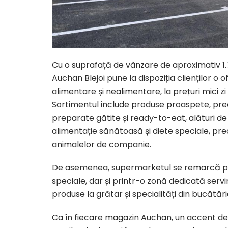
Cu o suprafață de vânzare de aproximativ 1.
Auchan Blejoi pune la dispoziția clienților o 
alimentare și nealimentare, la prețuri mici z
Sortimentul include produse proaspete, precu
preparate gătite și ready-to-eat, alături de
alimentație sănătoasă și diete speciale, pre
animalelor de companie.
De asemenea, supermarketul se remarcă pri
speciale, dar și printr-o zonă dedicată servir
produse la grătar și specialități din bucătări
Ca în fiecare magazin Auchan, un accent deo