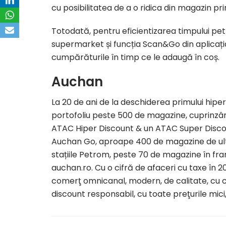
cu posibilitatea de a o ridica din magazin pri
Totodată, pentru eficientizarea timpului petre
supermarket și funcția Scan&Go din aplicația
cumpărăturile în timp ce le adaugă în coș.
Auchan
La 20 de ani de la deschiderea primului hip
portofoliu peste 500 de magazine, cuprinzân
ATAC Hiper Discount & un ATAC Super Discoun
Auchan Go, aproape 400 de magazine de ult
stațiile Petrom, peste 70 de magazine în fr
auchan.ro. Cu o cifră de afaceri cu taxe în 
comerţ omnicanal, modern, de calitate, cu 
discount responsabil, cu toate preţurile mici, 