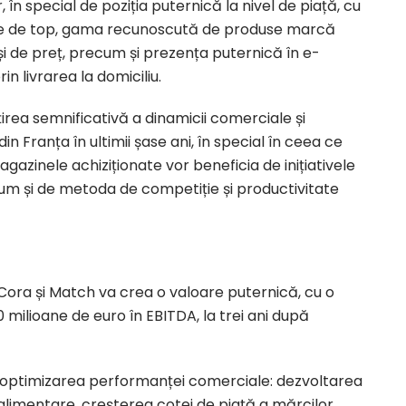
 în special de poziția puternică la nivel de piață, cu
ile de top, gama recunoscută de produse marcă
i de preț, precum și prezența puternică în e-
prin livrarea la domiciliu.
rea semnificativă a dinamicii comerciale și
din Franța în ultimii șase ani, în special în ceea ce
gazinele achiziționate vor beneficia de inițiativele
cum și de metoda de competiție și productivitate
ora și Match va crea o valoare puternică, cu o
0 milioane de euro în EBITDA, la trei ani după
e optimizarea performanței comerciale: dezvoltarea
alimentare, creșterea cotei de piață a mărcilor