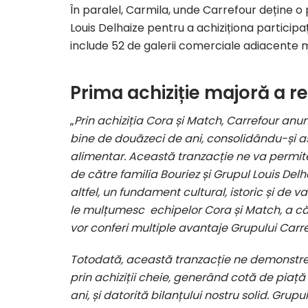
În paralel, Carmila, unde Carrefour deține o 
Louis Delhaize pentru a achiziționa particip
include 52 de galerii comerciale adiacente 
Prima achiziție majoră a re
„
Prin achiziția Cora și Match, Carrefour anu
bine de douăzeci de ani, consolidându-și astf
alimentar. Această tranzacție ne va permit
de către familia Bouriez și Grupul Louis Del
altfel, un fundament cultural, istoric și de 
le mulțumesc echipelor Cora și Match, a că
vor conferi multiple avantaje Grupului Carre
Totodată, această tranzacție ne demonstrea
prin achiziții cheie, generând cotă de piață 
ani, și datorită bilanțului nostru solid. Gru