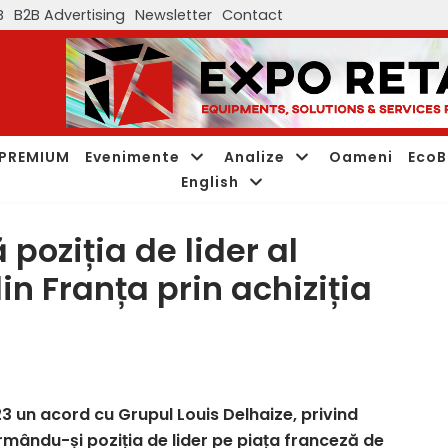
B
B2B Advertising
Newsletter
Contact
PREMIUM
Evenimente
Analize
Oameni
EcoB
English
 poziția de lider al
in Franța prin achiziția
23 un acord cu Grupul Louis Delhaize, privind
irmându-și poziția de lider pe piața franceză de