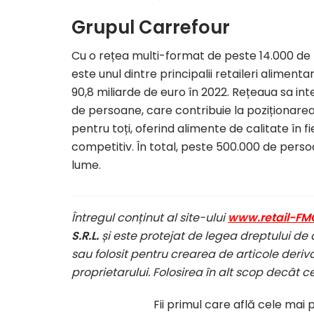
Grupul Carrefour
Cu o rețea multi-format de peste 14.000 de 
este unul dintre principalii retaileri alimenta
90,8 miliarde de euro în 2022. Rețeaua sa i
de persoane, care contribuie la poziționarea
pentru toți, oferind alimente de calitate în fi
competitiv. În total, peste 500.000 de pers
lume.
Întregul conținut al site-ului
www.retail-FM
S.R.L.
și este protejat de legea dreptului de 
sau folosit pentru crearea de articole deriva
proprietarului. Folosirea în alt scop decât c
Fii primul care află cele mai 