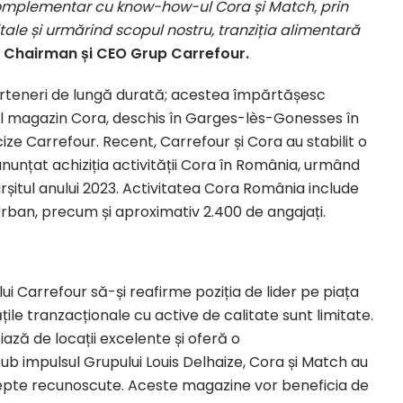
complementar cu know-how-ul Cora și Match, prin
itale și urmărind scopul nostru, tranziția alimentară
 Chairman și CEO Grup Carrefour.
parteneri de lungă durată; acestea împărtășesc
imul magazin Cora, deschis în Garges-lès-Gonesses în
cize Carrefour. Recent, Carrefour și Cora au stabilit o
anunțat achiziția activității Cora în România, urmând
rșitul anului 2023. Activitatea Cora România include
ban, precum și aproximativ 2.400 de angajați.
i Carrefour să-și reafirme poziția de lider pe piața
ile tranzacționale cu active de calitate sunt limitate.
ză de locații excelente și oferă o
 impulsul Grupului Louis Delhaize, Cora și Match au
epte recunoscute. Aceste magazine vor beneficia de