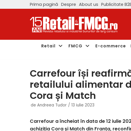
Prima pagină
Despre
About us
Publicitate B2
Sari
la
conținut
Retail
FMCG
E-commerce
Carrefour își reafirmă
retailului alimentar d
Cora și Match
de
Andreea Tudor
13 iulie 2023
Carrefour a încheiat în data de 12 iulie 20
achiziția Cora și Match din Franța, reconf