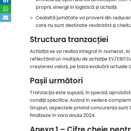
proprii, sinergii în logistică și achiziții;
Cealaltă jumătate va proveni din reducerea 
care nu sunt destinate revânzării și cheltu
Structura tranzacției
Achiziția se va realiza integral în numerar, la
reflectând un multiplu de achiziție EV/EBITDA
creșterea valorii, pe baza evaluării actuale 
Pașii următori
Tranzacția este supusă, în special, aprobării
condiții specifice. Având în vedere comple
Grupuri, aspectele privind concurența sunt l
finalizeze în vara anului 2024.
Anexa 1 – Cifre cheie pent