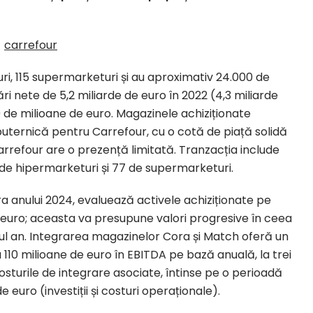
, 115 supermarketuri și au aproximativ 24.000 de
i nete de 5,2 miliarde de euro în 2022 (4,3 miliarde
 de milioane de euro. Magazinele achiziționate
ternică pentru Carrefour, cu o cotă de piață solidă
 Carrefour are o prezență limitată. Tranzacția include
5 de hipermarketuri și 77 de supermarketuri.
ra anului 2024, evaluează activele achiziționate pe
de euro; aceasta va presupune valori progresive în ceea
ul an. Integrarea magazinelor Cora și Match oferă un
a 110 milioane de euro în EBITDA pe bază anuală, la trei
Costurile de integrare asociate, întinse pe o perioadă
 euro (investiții și costuri operaționale).