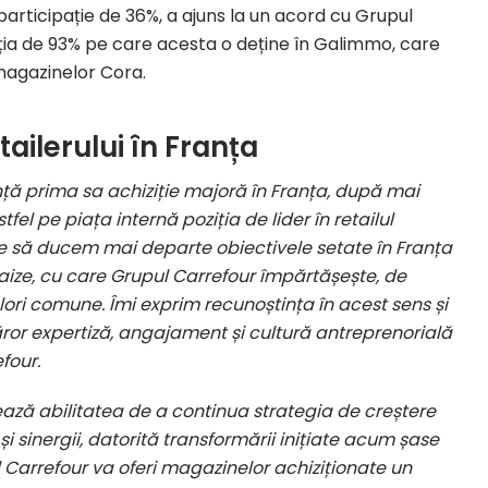
participație de 36%, a ajuns la un acord cu Grupul
ația de 93% pe care acesta o deține în Galimmo, care
magazinelor Cora.
tailerului în Franța
nță prima sa achiziție majoră în Franța, după mai
el pe piața internă poziția de lider în retailul
e să ducem mai departe obiectivele setate în Franța
haize, cu care Grupul Carrefour împărtășește, de
valori comune. Îmi exprim recunoștința în acest sens și
ror expertiză, angajament și cultură antreprenorială
four.
ză abilitatea de a continua strategia de creștere
și sinergii, datorită transformării inițiate acum șase
pul Carrefour va oferi magazinelor achiziționate un