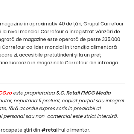
magazine în aproximativ 40 de țări, Grupul Carrefour
ri la nivel mondial. Carrefour a înregistrat vânzări de
ntegrată de magazine este operată de peste 335.000
 Carrefour ca lider mondial în tranziția alimentară
ecare zi, accesibile pretutindeni și la un preț
oane lucrează în magazinele Carrefour din întreaga
CG.ro
este proprietatea
S.C. Retail FMCG Media
autor, neputând fi preluat, copiat parțial sau integral
te, fără acordul expres scris în prealabil al
el personal sau non-comercial este strict interzisă.
proaspete ştiri din
#retail
-ul alimentar,