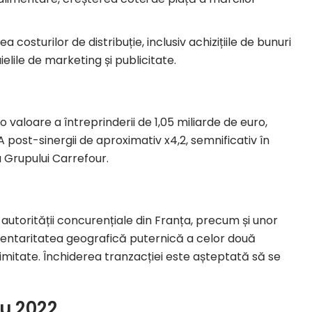
costurilor de distribuție, inclusiv achizițiile de bunuri
ielile de marketing și publicitate.
 o valoare a întreprinderii de 1,05 miliarde de euro,
 post-sinergii de aproximativ x4,2, semnificativ în
a Grupului Carrefour.
 autorității concurențiale din Franța, precum și unor
mentaritatea geografică puternică a celor două
imitate. Închiderea tranzacției este așteptată să se
ru 2022