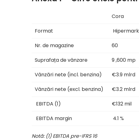
Cora
Format
Hipermark
Nr. de magazine
60
Suprafața de vânzare
9 ,600 mp
Vânzări nete (incl. benzina)
€3.9 mlrd
Vânzări nete (excl. benzina)
€3.2 mlrd
EBITDA (1)
€132 mil
EBITDA margin
4.1 %
Notă: (1) EBITDA pre-IFRS 16