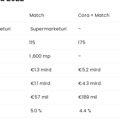
Match
Cora + Match
eturi
Supermarketuri
–
115
175
1 ,600 mp
–
€1.3 mlrd
€5.2 mlrd
€1.1 mlrd
€4.3 mlrd
€57 mil
€189 mil
5.0 %
4.4 %