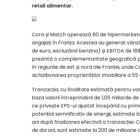
retail alimentar.
Cora și Match operează 60 de hipermarketuri
angajați în Franța. Acestea au generat vânzăr
de euro, excluzând benzina) și EBITDA de 189
prezintă o complementaritate geografică pu
în regiunile de est și nord ale Franței, unde
achiziționarea proprietăților imobiliare a 5
Tranzacția, cu finalitate estimată pentru va
baza valorii întreprinderii de 1,05 miliarde 
ce privește EPS-ul ajustat începând cu prim
potențial semnificativ de sinergii, estimate l
ani după finalizarea efectivă a tranzacției. 
de doi ani, sunt estimate la 200 de milioane de