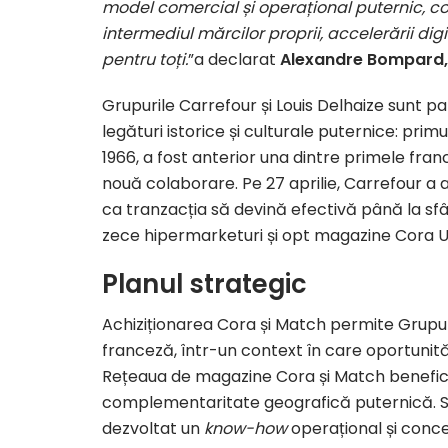
model comercial și operațional puternic, 
intermediul mărcilor proprii, accelerării dig
pentru toți.
”a declarat
Alexandre Bompard,
Grupurile Carrefour și Louis Delhaize sunt 
legături istorice și culturale puternice: pr
1966, a fost anterior una dintre primele fran
nouă colaborare. Pe 27 aprilie, Carrefour a 
ca tranzacția să devină efectivă până la sfâ
zece hipermarketuri și opt magazine Cora Ur
Planul strategic
Achiziționarea Cora și Match permite Grupulu
franceză, într-un context în care oportunităț
Rețeaua de magazine Cora și Match beneficia
complementaritate geografică puternică. Sub
dezvoltat un
know-how
operațional și conc