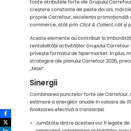
toate atributele forte ale Grupului Carrefour,
creștere constante de peste doi ani, mărc
proprie Carrefour, excelența promoțională ș
commerce, atât prin
Click & Collect
, cât și 
Aceste elemente au contribuit la îmbunătăți
rentabilității activităților Grupului Carrefour 
privește formatul de hipermarket. În plus, ma
strategice ale planului Carrefour 2026, pre
„Maxi”.
Sinergii
Combinarea punctelor forte ale Carrefour, C
estimare a sinergiilor anuale în valoare de 11
finalizarea efectivă a tranzacției.
Jumătate dintre acestea vor fi legate d
omnicanal, optimizarea activităților non-