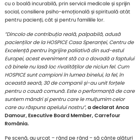
cu o boală incurabilă, prin servicii medicale și sprijin
social, consiliere psiho-emoțională și spirituală atât
pentru pacienți, cât și pentru familiile lor.
”Dincolo de contribuția reală, palpabilă, adusă
pacienților de la HOSPICE Casa Speranței, Centru de
Excelență pentru îngrijire paliativă din sud-estul
Europei, acest eveniment stă ca o dovadă a faptului
că binele nu lasă loc rivalităților de niciun fel. Cum
HOSPICE sunt campioni în lumea binelui, la fel, în
această seară, 30 de companii și-au unit forțele
pentru o cauză comună. Este o performanță de care
suntem mândri și pentru care le mulțumim celor
care au răspuns apelului nostru”
,
a declarat Anca
Damour, Executive Board Member, Carrefour
România.
Pe scenă, au urcat – rând pe rând – să cânte alături