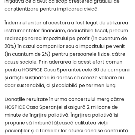
inițiativă ce a avut ca scop creșterea gradului de
conștientizare pentru implicarea civică.
Îndemnul unitar al acestora a fost legat de utilizarea
instrumentelor financiare, deductibile fiscal, precum
redirecționarea impozitului pe profit (în cuantum de
20%) în cazul companiilor sau a impozitului pe venit
(în cuantum de 2%) pentru persoanele fizice, către
cauze sociale. Prin aderarea la acest efort comun
pentru HOSPICE Casa Speranței, cele 30 de companii
și artiștii susținători își doresc să creeze valoare nu
doar sustenabilă, ci și scalabilă pe termen lung.
Donațiile rezultate în urma concertului merg către
HOSPICE Casa Speranței și asigură 2 milioane de
minute de îngrijire paliativă. Îngrijirea paliativă își
propune să îmbunătățească calitatea vieții
pacienților și a familiilor lor atunci când se confruntă