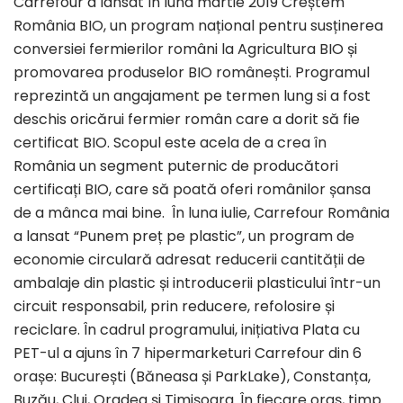
Carrefour a lansat în luna martie 2019 Creștem
România BIO, un program național pentru susținerea
conversiei fermierilor români la Agricultura BIO și
promovarea produselor BIO românești. Programul
reprezintă un angajament pe termen lung si a fost
deschis oricărui fermier român care a dorit să fie
certificat BIO. Scopul este acela de a crea în
România un segment puternic de producători
certificați BIO, care să poată oferi românilor șansa
de a mânca mai bine. În luna iulie, Carrefour România
a lansat “Punem preț pe plastic”, un program de
economie circulară adresat reducerii cantității de
ambalaje din plastic și introducerii plasticului într-un
circuit responsabil, prin reducere, refolosire și
reciclare. În cadrul programului, inițiativa Plata cu
PET-ul a ajuns în 7 hipermarketuri Carrefour din 6
orașe: București (Băneasa și ParkLake), Constanța,
Buzău, Cluj, Oradea și Timișoara. În fiecare oraș, timp