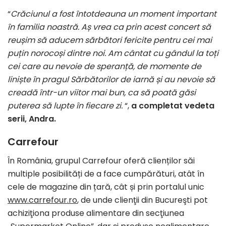
“
Crăciunul a fost întotdeauna un moment important
în familia noastră. Aș vrea ca prin acest concert să
reușim să aducem sărbători fericite pentru cei mai
puțin norocoși dintre noi. Am cântat cu gândul la toți
cei care au nevoie de speranță, de momente de
liniște în pragul Sărbătorilor de iarnă și au nevoie să
creadă într-un viitor mai bun, ca să poată găsi
puterea să lupte în fiecare zi.
“,
a completat vedeta
serii, Andra.
Carrefour
În România, grupul Carrefour oferă clienților săi
multiple posibilități de a face cumpărături, atât în
cele de magazine din țară, cât și prin portalul unic
www.carrefour.ro
, de unde clienţii din Bucureşti pot
achiziţiona produse alimentare din secţiunea