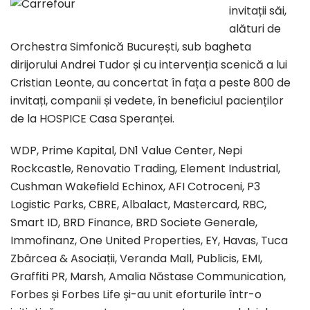
invitații săi,
alături de
Orchestra Simfonică București, sub bagheta
dirijorului Andrei Tudor și cu intervenția scenică a lui
Cristian Leonte, au concertat în fața a peste 800 de
invitați, companii și vedete, în beneficiul pacienților
de la HOSPICE Casa Speranței.
WDP, Prime Kapital, DN1 Value Center, Nepi
Rockcastle, Renovatio Trading, Element Industrial,
Cushman Wakefield Echinox, AFI Cotroceni, P3
Logistic Parks, CBRE, Albalact, Mastercard, RBC,
Smart ID, BRD Finance, BRD Societe Generale,
Immofinanz, One United Properties, EY, Havas, Tuca
Zbârcea & Asociații, Veranda Mall, Publicis, EMI,
Graffiti PR, Marsh, Amalia Năstase Communication,
Forbes și Forbes Life și-au unit eforturile într-o