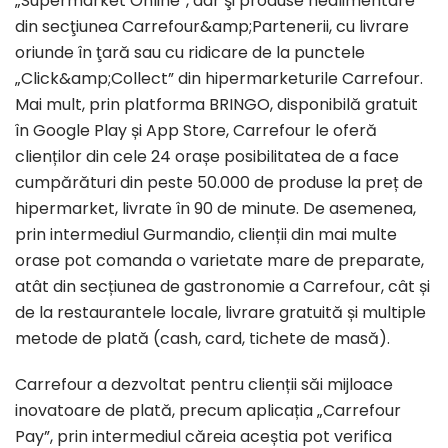
„Supermarket Online”, dar şi produse nealimentare
din secţiunea Carrefour&amp;Partenerii, cu livrare
oriunde în ţară sau cu ridicare de la punctele
„Click&amp;Collect” din hipermarketurile Carrefour.
Mai mult, prin platforma BRINGO, disponibilă gratuit
în Google Play și App Store, Carrefour le oferă
clienților din cele 24 orașe posibilitatea de a face
cumpărături din peste 50.000 de produse la preț de
hipermarket, livrate în 90 de minute. De asemenea,
prin intermediul Gurmandio, clienții din mai multe
orase pot comanda o varietate mare de preparate,
atât din secțiunea de gastronomie a Carrefour, cât și
de la restaurantele locale, livrare gratuită și multiple
metode de plată (cash, card, tichete de masă).
Carrefour a dezvoltat pentru clienții săi mijloace
inovatoare de plată, precum aplicația „Carrefour
Pay”, prin intermediul căreia aceștia pot verifica