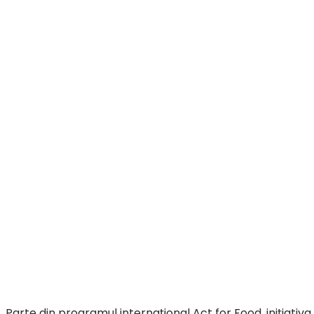
Parte din programul internațional Act for Food, inițiati