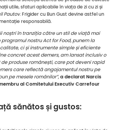
i utile, sfaturi aplicabile în viața de zi cu zi și
il Pautov
. Frigider cu Bun Gust devine astfel un
imentație responsabilă.
noștri în tranziția către un stil de viață mai
n programul nostru Act for Food, punem la
litate, ci și instrumente simple și eficiente
ine concret acest demers, am lansat inclusiv o
 de produse românești, care pot deveni rapid
 demers care reflectă angajamentul nostru pe
l bun pe mesele românilor
”,
a declarat Narcis
membru al Comitetului Executiv Carrefour
iață sănătos și gustos: