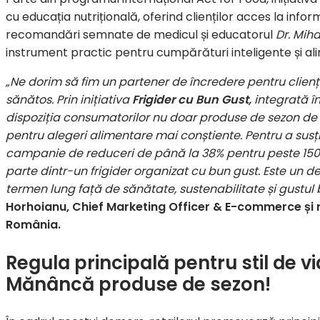
cu educația nutrițională, oferind clienților acces la informați
recomandări semnate de medicul și educatorul
Dr. Miha
instrument practic pentru cumpărături inteligente și al
„Ne dorim să fim un partener de încredere pentru clienții 
sănătos. Prin inițiativa
Frigider cu Bun Gust,
integrată î
dispoziția consumatorilor nu doar produse de sezon de ca
pentru alegeri alimentare mai conștiente. Pentru a susț
campanie de reduceri de până la 38% pentru peste 150
parte dintr-un frigider organizat cu bun gust. Este un
termen lung față de sănătate, sustenabilitate și gustu
Horhoianu, Chief Marketing Officer & E-commerce și 
România.
Regula principală pentru stil de v
Mănâncă produse de sezon!