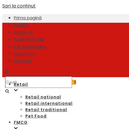
Sari la conținut
Prima pagină
Despre
About us
Publicitate B2B
B2B Advertising
Newsletter
Contact
Retail
Retail national
Retail international
Retail traditional
Pet Food
FMCG