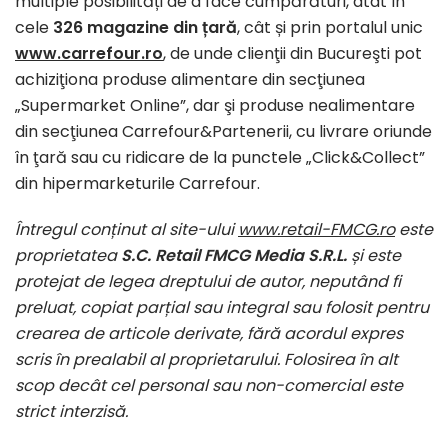
multiple posibilități de a face cumpărături, atât în
cele
326 magazine din țară
, cât și prin portalul unic
www.carrefour.ro
, de unde clienţii din Bucureşti pot
achiziţiona produse alimentare din secţiunea
„Supermarket Online”, dar şi produse nealimentare
din secţiunea Carrefour&Partenerii, cu livrare oriunde
în ţară sau cu ridicare de la punctele „Click&Collect”
din hipermarketurile Carrefour.
Întregul conținut al site-ului
www.retail-FMCG.ro
este
proprietatea
S.C. Retail FMCG Media S.R.L.
și este
protejat de legea dreptului de autor, neputând fi
preluat, copiat parțial sau integral sau folosit pentru
crearea de articole derivate, fără acordul expres
scris în prealabil al proprietarului. Folosirea în alt
scop decât cel personal sau non-comercial este
strict interzisă.