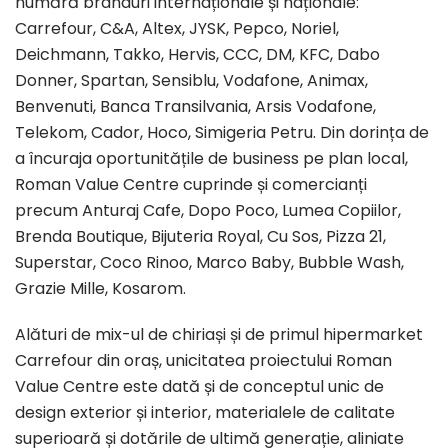
numără branduri internaționale și naționale:
Carrefour, C&A, Altex, JYSK, Pepco, Noriel,
Deichmann, Takko, Hervis, CCC, DM, KFC, Dabo
Donner, Spartan, Sensiblu, Vodafone, Animax,
Benvenuti, Banca Transilvania, Arsis Vodafone,
Telekom, Cador, Hoco, Simigeria Petru. Din dorința de
a încuraja oportunitățile de business pe plan local,
Roman Value Centre cuprinde și comercianți
precum Anturaj Cafe, Dopo Poco, Lumea Copiilor,
Brenda Boutique, Bijuteria Royal, Cu Sos, Pizza 21,
Superstar, Coco Rinoo, Marco Baby, Bubble Wash,
Grazie Mille, Kosarom.
Alături de mix-ul de chiriași și de primul hipermarket
Carrefour din oraș, unicitatea proiectului Roman
Value Centre este dată și de conceptul unic de
design exterior și interior, materialele de calitate
superioară și dotările de ultimă generație, aliniate