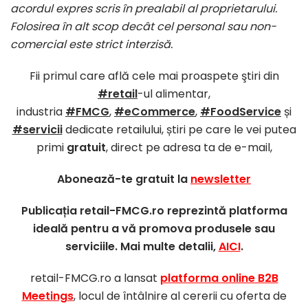
acordul expres scris în prealabil al proprietarului.
Folosirea în alt scop decât cel personal sau non-
comercial este strict interzisă.
Fii primul care află cele mai proaspete ştiri din
#retail
-ul alimentar,
industria
#FMCG
,
#eCommerce
,
#FoodService
și
#servicii
dedicate retailului, știri pe care le vei putea
primi
gratuit
, direct pe adresa ta de e-mail,
Abonează-te gratuit la
newsletter
Publicația retail-FMCG.ro reprezintă platforma
ideală pentru a vă promova produsele sau
serviciile. Mai multe detalii,
AICI
.
retail-FMCG.ro a lansat
platforma online B2B
Meetings
, locul de întâlnire al cererii cu oferta de