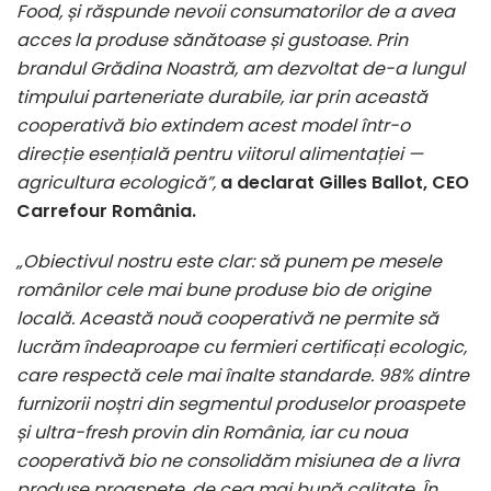
Food, și răspunde nevoii consumatorilor de a avea
acces la produse sănătoase și gustoase. Prin
brandul Grădina Noastră, am dezvoltat de-a lungul
timpului parteneriate durabile, iar prin această
cooperativă bio extindem acest model într-o
direcție esențială pentru viitorul alimentației —
agricultura ecologică”,
a declarat Gilles Ballot, CEO
Carrefour România.
„Obiectivul nostru este clar: să punem pe mesele
românilor cele mai bune produse bio de origine
locală. Această nouă cooperativă ne permite să
lucrăm îndeaproape cu fermieri certificați ecologic,
care respectă cele mai înalte standarde. 98% dintre
furnizorii noștri din segmentul produselor proaspete
și ultra-fresh provin din România, iar cu noua
cooperativă bio ne consolidăm misiunea de a livra
produse proaspete, de cea mai bună calitate. În