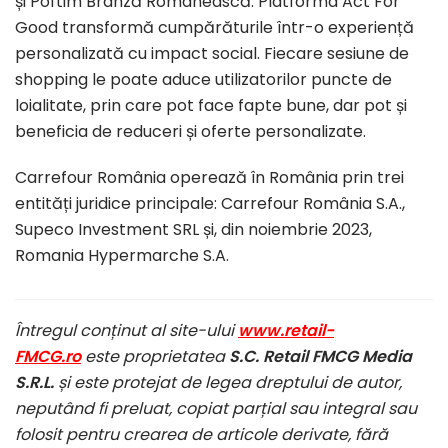
și Poftim Brânză Românească. Platforma Act For
Good transformă cumpărăturile într-o experiență
personalizată cu impact social. Fiecare sesiune de
shopping le poate aduce utilizatorilor puncte de
loialitate, prin care pot face fapte bune, dar pot și
beneficia de reduceri și oferte personalizate.
Carrefour România operează în România prin trei
entități juridice principale: Carrefour România S.A.,
Supeco Investment SRL și, din noiembrie 2023,
Romania Hypermarche S.A.
Întregul conținut al site-ului
www.retail-
FMCG.ro
este proprietatea
S.C. Retail FMCG Media
S.R.L.
și este protejat de legea dreptului de autor,
neputând fi preluat, copiat parțial sau integral sau
folosit pentru crearea de articole derivate, fără