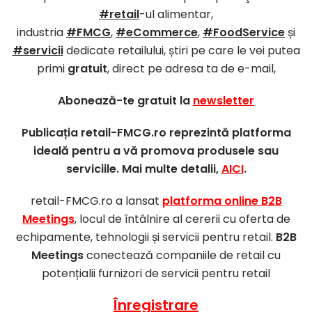
#retail
-ul alimentar,
industria
#FMCG
,
#eCommerce
,
#FoodService
și
#servicii
dedicate retailului, știri pe care le vei putea
primi
gratuit
, direct pe adresa ta de e-mail,
Abonează-te gratuit la
newsletter
Publicația retail-FMCG.ro reprezintă platforma
ideală pentru a vă promova produsele sau
serviciile. Mai multe detalii,
AICI
.
retail-FMCG.ro a lansat
platforma online B2B
Meetings
, locul de întâlnire al cererii cu oferta de
echipamente, tehnologii și servicii pentru retail.
B2B
Meetings
conectează companiile de retail cu
potențialii furnizori de servicii pentru retail
Înregistrare