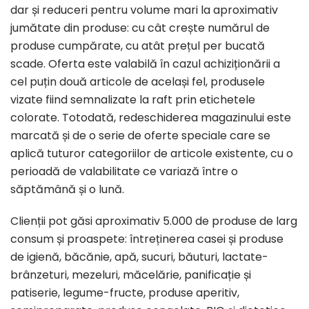
dar și reduceri pentru volume mari la aproximativ
jumătate din produse: cu cât crește numărul de
produse cumpărate, cu atât prețul per bucată
scade. Oferta este valabilă în cazul achiziționării a
cel puțin două articole de același fel, produsele
vizate fiind semnalizate la raft prin etichetele
colorate. Totodată, redeschiderea magazinului este
marcată și de o serie de oferte speciale care se
aplică tuturor categoriilor de articole existente, cu o
perioadă de valabilitate ce variază între o
săptămână și o lună.
Clienții pot găsi aproximativ 5.000 de produse de larg
consum și proaspete: întreținerea casei și produse
de igienă, băcănie, apă, sucuri, băuturi, lactate-
brânzeturi, mezeluri, măcelărie, panificație și
patiserie, legume-fructe, produse aperitiv,