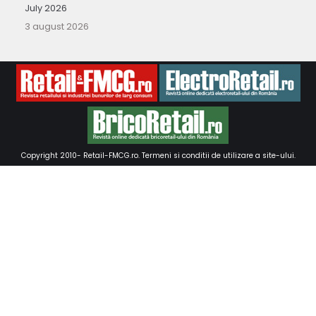
July 2026
3 august 2026
Copyright 2010-
Retail-FMCG.ro
.
Termeni si conditii de utilizare a site-ului
.