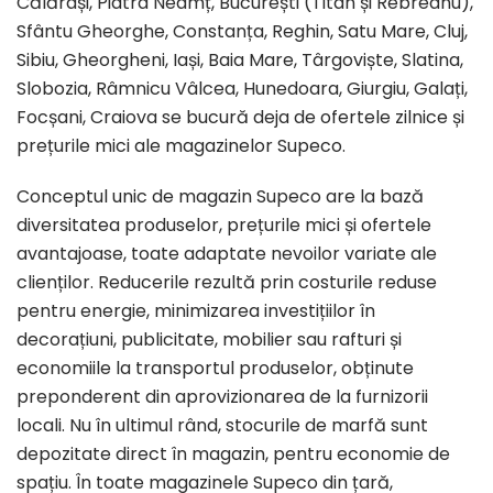
Călărași, Piatra Neamț, București (Titan și Rebreanu),
Sfântu Gheorghe, Constanța, Reghin, Satu Mare, Cluj,
Sibiu, Gheorgheni, Iași, Baia Mare, Târgoviște, Slatina,
Slobozia, Râmnicu Vâlcea, Hunedoara, Giurgiu, Galați,
Focșani, Craiova se bucură deja de ofertele zilnice și
prețurile mici ale magazinelor Supeco.
Conceptul unic de magazin Supeco are la bază
diversitatea produselor, prețurile mici și ofertele
avantajoase, toate adaptate nevoilor variate ale
clienților. Reducerile rezultă prin costurile reduse
pentru energie, minimizarea investițiilor în
decorațiuni, publicitate, mobilier sau rafturi și
economiile la transportul produselor, obținute
preponderent din aprovizionarea de la furnizorii
locali. Nu în ultimul rând, stocurile de marfă sunt
depozitate direct în magazin, pentru economie de
spațiu. În toate magazinele Supeco din țară,