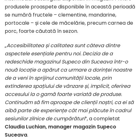
produsele proaspete disponibile în această perioadă
se numără fructele – clementine, mandarine,
portocale – și cele de măcelărie, precum carnea de
porc, foarte căutată în sezon.
„
Accesibilitatea și calitatea sunt câteva dintre
aspectele esențiale pentru noi. Decizia de a
redeschide magazinul Supeco din Suceava într-o
nouă locație a apărut ca urmare a dorinței noastre
de a veni în sprijinul comunității locale, prin
extinderea spațiului de vânzare și, implicit, oferirea
accesului la o gamă foarte variată de produse.
Continuăm să fim aproape de clienții noștri, ca ei să
aibă parte de experiențe cât mai plăcute în cadrul
sesiunilor zilnice de cumpărături
”, a completat
Claudia Luchian, manager magazin Supeco
Suceava
.