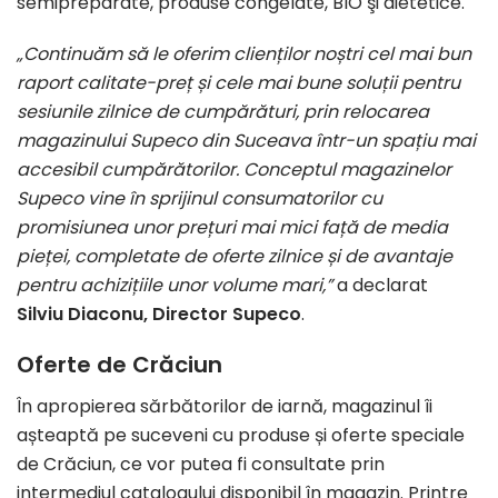
semipreparate, produse congelate, BIO şi dietetice.
„Continuăm să le oferim clienților noștri cel mai bun
raport calitate-preț și cele mai bune soluții pentru
sesiunile zilnice de cumpărături, prin relocarea
magazinului Supeco din Suceava într-un spațiu mai
accesibil cumpărătorilor. Conceptul magazinelor
Supeco vine în sprijinul consumatorilor cu
promisiunea unor prețuri mai mici față de media
pieței, completate de oferte zilnice și de avantaje
pentru achizițiile unor volume mari,”
a
declarat
Silviu
Diaconu, Director Supeco
.
Oferte de Crăciun
În apropierea sărbătorilor de iarnă, magazinul îi
așteaptă pe suceveni cu produse și oferte speciale
de Crăciun, ce vor putea fi consultate prin
intermediul catalogului disponibil în magazin. Printre