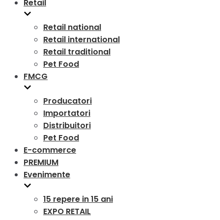
Retail
Retail national
Retail international
Retail traditional
Pet Food
FMCG
Producatori
Importatori
Distribuitori
Pet Food
E-commerce
PREMIUM
Evenimente
15 repere in 15 ani
EXPO RETAIL