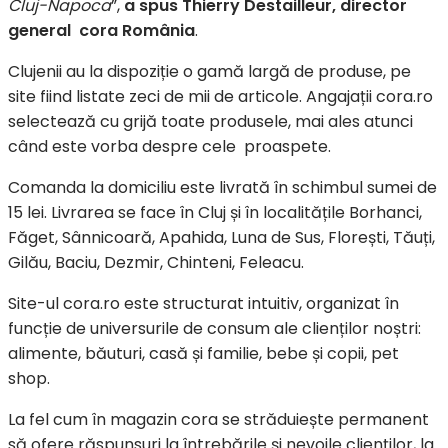
Cluj-Napoca
”,
a spus Thierry Destailleur, director
general cora România
.
Clujenii au la dispoziție o gamă largă de produse, pe
site fiind listate zeci de mii de articole. Angajații cora.ro
selectează cu grijă toate produsele, mai ales atunci
când este vorba despre cele proaspete.
Comanda la domiciliu este livrată în schimbul sumei de
15 lei. Livrarea se face în Cluj și în localitățile Borhanci,
Făget, Sânnicoară, Apahida, Luna de Sus, Florești, Tăuți,
Gilău, Baciu, Dezmir, Chinteni, Feleacu.
Site-ul cora.ro este structurat intuitiv, organizat în
funcție de universurile de consum ale clienților noștri:
alimente, băuturi, casă și familie, bebe și copii, pet
shop.
La fel cum în magazin cora se străduiește permanent
să ofere răspunsuri la întrebările și nevoile clienților, la