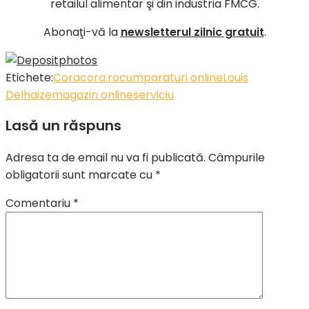
retailul alimentar şi din industria FMCG.
Abonaţi-vă la
newsletterul zilnic gratuit
.
Etichete:
Cora
cora.ro
cumparaturi online
Louis
Delhaize
magazin online
serviciu
Lasă un răspuns
Adresa ta de email nu va fi publicată.
Câmpurile
obligatorii sunt marcate cu
*
Comentariu
*