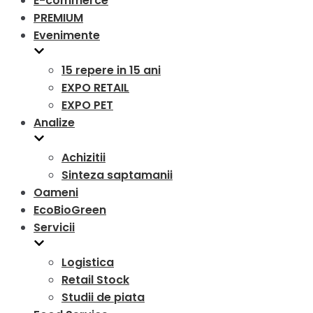
E-commerce
PREMIUM
Evenimente
15 repere in 15 ani
EXPO RETAIL
EXPO PET
Analize
Achizitii
Sinteza saptamanii
Oameni
EcoBioGreen
Servicii
Logistica
Retail Stock
Studii de piata