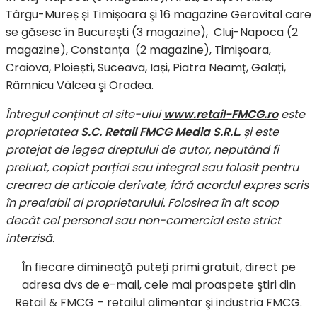
Târgu-Mureș și Timișoara şi 16 magazine Gerovital care
se găsesc în București (3 magazine), Cluj-Napoca (2
magazine), Constanța (2 magazine), Timișoara,
Craiova, Ploiești, Suceava, Iași, Piatra Neamț, Galați,
Râmnicu Vâlcea şi Oradea.
Întregul conținut al site-ului
www.retail-FMCG.ro
este
proprietatea
S.C. Retail FMCG Media S.R.L.
și este
protejat de legea dreptului de autor, neputând fi
preluat, copiat parțial sau integral sau folosit pentru
crearea de articole derivate, fără acordul expres scris
în prealabil al proprietarului. Folosirea în alt scop
decât cel personal sau non-comercial este strict
interzisă.
În fiecare dimineaţă puteți primi gratuit, direct pe
adresa dvs de e-mail, cele mai proaspete ştiri din
Retail & FMCG – retailul alimentar şi industria FMCG.