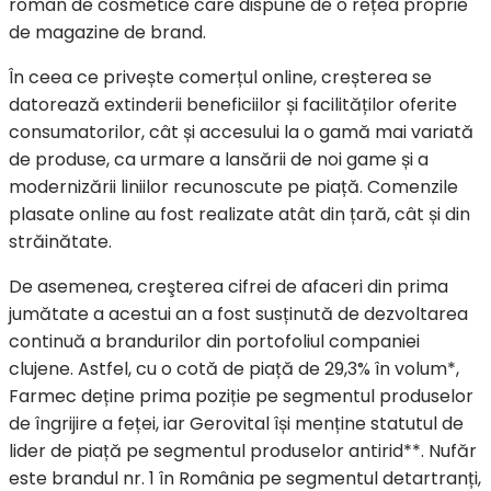
român de cosmetice care dispune de o rețea proprie
de magazine de brand.
În ceea ce privește comerțul online, creșterea se
datorează extinderii beneficiilor și facilităților oferite
consumatorilor, cât și accesului la o gamă mai variată
de produse, ca urmare a lansării de noi game și a
modernizării liniilor recunoscute pe piață. Comenzile
plasate online au fost realizate atât din țară, cât și din
străinătate.
De asemenea, creşterea cifrei de afaceri din prima
jumătate a acestui an a fost susținută de dezvoltarea
continuă a brandurilor din portofoliul companiei
clujene. Astfel, cu o cotă de piață de 29,3% în volum*,
Farmec deține prima poziție pe segmentul produselor
de îngrijire a feței, iar Gerovital își menține statutul de
lider de piață pe segmentul produselor antirid**. Nufăr
este brandul nr. 1 în România pe segmentul detartranți,