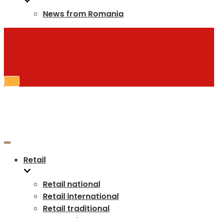
News from Romania
Toggle
Navigation
Toggle
Navigation
Retail
Retail national
Retail international
Retail traditional