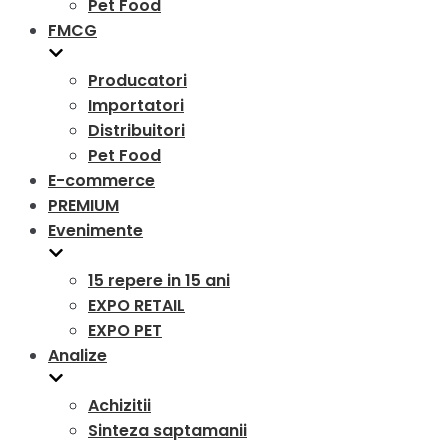
Pet Food
FMCG
Producatori
Importatori
Distribuitori
Pet Food
E-commerce
PREMIUM
Evenimente
15 repere in 15 ani
EXPO RETAIL
EXPO PET
Analize
Achizitii
Sinteza saptamanii