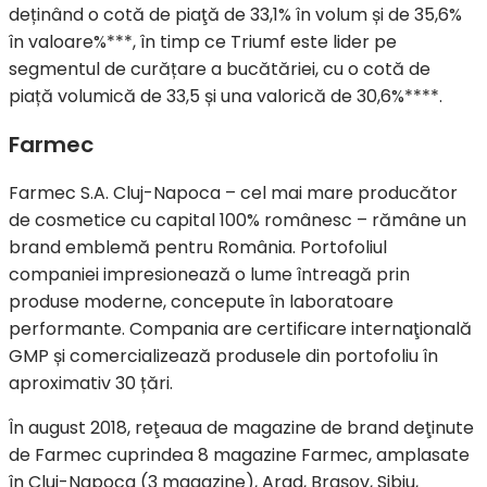
deținând o cotă de piaţă de 33,1% în volum și de 35,6%
în valoare%***, în timp ce Triumf este lider pe
segmentul de curățare a bucătăriei, cu o cotă de
piață volumică de 33,5 și una valorică de 30,6%****.
Farmec
Farmec S.A. Cluj-Napoca – cel mai mare producător
de cosmetice cu capital 100% românesc – rămâne un
brand emblemă pentru România. Portofoliul
companiei impresionează o lume întreagă prin
produse moderne, concepute în laboratoare
performante. Compania are certificare internaţională
GMP și comercializează produsele din portofoliu în
aproximativ 30 țări.
În august 2018, reţeaua de magazine de brand deţinute
de Farmec cuprindea 8 magazine Farmec, amplasate
în Cluj-Napoca (3 magazine), Arad, Brașov, Sibiu,