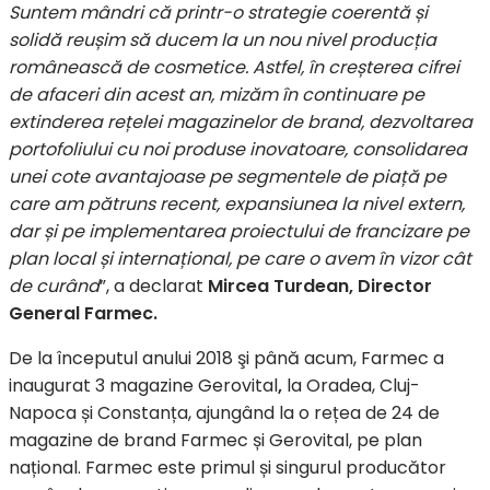
Suntem mândri că printr-o strategie coerentă și
solidă reușim să ducem la un nou nivel producția
românească de cosmetice. Astfel, în creșterea cifrei
de afaceri din acest an, mizăm în continuare pe
extinderea rețelei magazinelor de brand, dezvoltarea
portofoliului cu noi produse inovatoare, consolidarea
unei cote avantajoase pe segmentele de piață pe
care am pătruns recent, expansiunea la nivel extern,
dar și pe implementarea proiectului de francizare pe
plan local și internațional, pe care o avem în vizor cât
de curând
”, a declarat
Mircea Turdean, Director
General Farmec.
De la începutul anului 2018 şi până acum, Farmec a
inaugurat 3 magazine Gerovital
,
la Oradea, Cluj-
Napoca și Constanța, ajungând la o rețea de 24 de
magazine de brand Farmec și Gerovital, pe plan
național. Farmec este primul și singurul producător