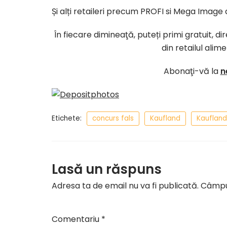
Și alți retaileri precum PROFI si Mega Image a
În fiecare dimineaţă, puteți primi gratuit, d
din retailul alim
Abonaţi-vă la
n
Etichete:
concurs fals
Kaufland
Kauflan
Lasă un răspuns
Adresa ta de email nu va fi publicată.
Câmpur
Comentariu
*