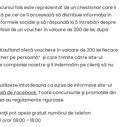
cursul fals este reprezentat de un chestionar care îi
tă pe cei ce îl accesează să distribuie informația în
tformele sociale și să răspundă la 5 întrebări despre
final de un voucher în valoare de 200 de lei, după
 „Kaufland oferă vouchere în valoare de 200 lei fiecare
cher pe persoană” și care trimite către site-ul
companiei noastre şi îi îndemnăm pe clienţi să nu
utilizeze întotdeauna ca surse de informare site-ul
ială de Facebook.
Toate concursurile şi promoțiile din
ia au regulamente riguroase.
ienţii pot apela gratuit numărul de telefon
l orar 09.00 – 18.00