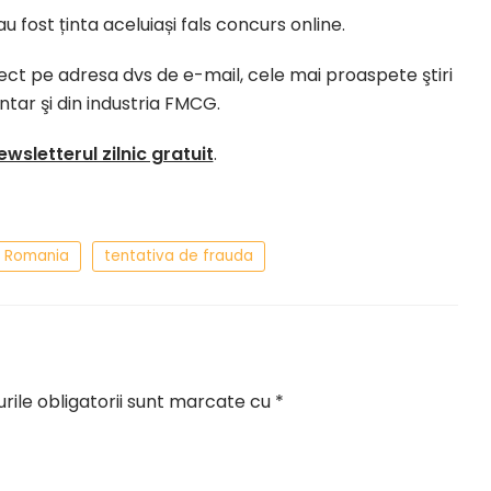
u fost ținta aceluiași fals concurs online.
irect pe adresa dvs de e-mail, cele mai proaspete ştiri
entar şi din industria FMCG.
ewsletterul zilnic gratuit
.
d Romania
tentativa de frauda
ile obligatorii sunt marcate cu
*