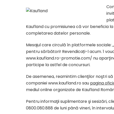
Con
invi
pla
Kaufland cu promisiunea că vor beneficia la 
completarea datelor personale.
Mesajul care circulă în platformele sociale:
pentru sărbători! Revendicați-l acum. 1 vou
www.kaufland.ro-promotie.com/ nu aparţine 
participe la astfel de concursuri.
De asemenea, reamintim clienţilor noştri să 
companiei www.kaufland.ro sau
pagina ofic
mediul online organizate de Kaufland Român
Pentru informaţii suplimentare şi sesizări, cl
0800.080.888 de luni până vineri, în intervalu