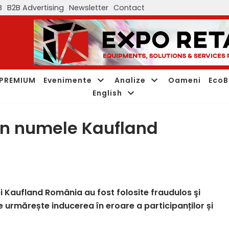
B
B2B Advertising
Newsletter
Contact
PREMIUM
Evenimente
Analize
Oameni
EcoB
English
în numele Kaufland
ei Kaufland România au fost folosite fraudulos şi
e urmărește inducerea în eroare a participanților și