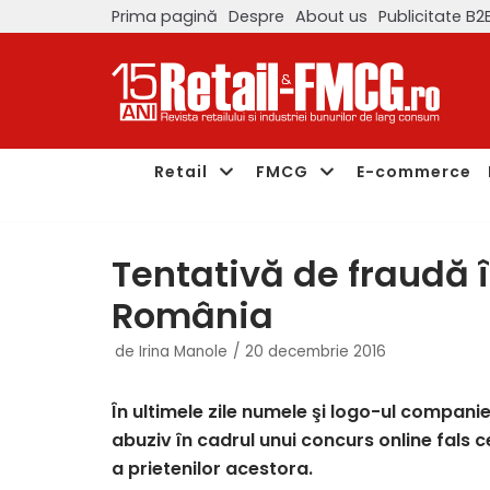
Prima pagină
Despre
About us
Publicitate B2
Sari
la
conținut
Retail
FMCG
E-commerce
Tentativă de fraudă 
România
de
Irina Manole
20 decembrie 2016
În ultimele zile numele şi logo-ul compani
abuziv în cadrul unui concurs online fals c
a prietenilor acestora.