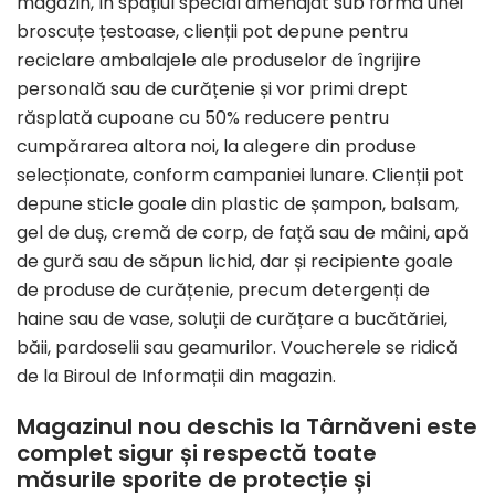
magazin, în spațiul special amenajat sub forma unei
broscuțe țestoase, clienții pot depune pentru
reciclare ambalajele ale produselor de îngrijire
personală sau de curățenie și vor primi drept
răsplată cupoane cu 50% reducere pentru
cumpărarea altora noi, la alegere din produse
selecționate, conform campaniei lunare. Clienții pot
depune sticle goale din plastic de șampon, balsam,
gel de duș, cremă de corp, de față sau de mâini, apă
de gură sau de săpun lichid, dar și recipiente goale
de produse de curățenie, precum detergenți de
haine sau de vase, soluții de curățare a bucătăriei,
băii, pardoselii sau geamurilor. Voucherele se ridică
de la Biroul de Informații din magazin.
Magazinul nou deschis la Târnăveni este
complet sigur și respectă toate
măsurile sporite de protecție și