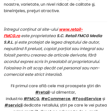
noastre, varietate, un nivel ridicat de calitate şi,
bineînţeles, preţuri atractive.
Întregul conținut al site-ului
www.retail-
FMCG.ro
este proprietatea
S.C. Retail FMCG Media
S.R.L.
și este protejat de legea dreptului de autor,
neputând fi preluat, copiat parțial sau integral sau
folosit pentru crearea de articole derivate, fără
acordul expres scris în prealabil al proprietarului.
Folosirea în alt scop decât cel personal sau non-
comercial este strict interzisă.
Fii primul care află cele mai proaspete ştiri din
#retail
-ul alimentar,
industria
#FMCG
,
#eCommerce
,
#FoodService
și
#servicii
dedicate retailului, știri pe care le vei putea