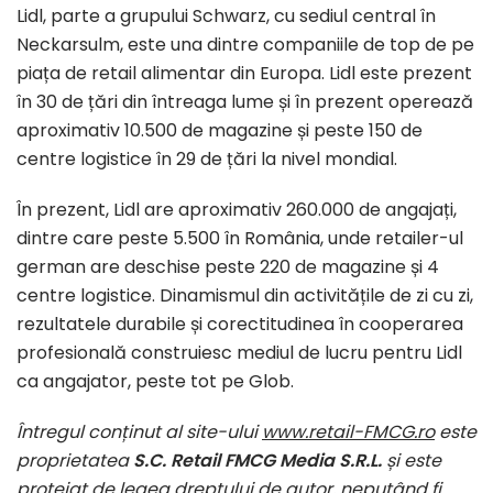
Lidl, parte a grupului Schwarz, cu sediul central în
Neckarsulm, este una dintre companiile de top de pe
piața de retail alimentar din Europa. Lidl este prezent
în 30 de țări din întreaga lume și în prezent operează
aproximativ 10.500 de magazine și peste 150 de
centre logistice în 29 de țări la nivel mondial.
În prezent, Lidl are aproximativ 260.000 de angajați,
dintre care peste 5.500 în România, unde retailer-ul
german are deschise peste 220 de magazine și 4
centre logistice. Dinamismul din activitățile de zi cu zi,
rezultatele durabile și corectitudinea în cooperarea
profesională construiesc mediul de lucru pentru Lidl
ca angajator, peste tot pe Glob.
Întregul conținut al site-ului
www.retail-FMCG.ro
este
proprietatea
S.C. Retail FMCG Media S.R.L.
și este
protejat de legea dreptului de autor, neputând fi