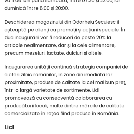
va fi de luni până sâmbătă, între 07:30 și 22:00, iar
duminică între 8:00 și 20:00.
Deschiderea magazinului din Odorheiu Secuiesc îi
așteaptă pe clienți cu promoții și acțiuni speciale. În
ziua inaugurării vor fi reduceri de peste 20% la
articole nealimentare, dar și la cele alimentare,
precum mezeluri, lactate, dulciuri și altele.
Inaugurarea unității continuă strategia companiei de
a oferi zilnic românilor, în zone din imediata lor
proximitate, produse de calitate la cel mai bun preț,
într-o largă varietate de sortimente. Lidl
promovează cu consecvență colaborarea cu
producătorii locali, multe dintre mărcile de calitate
comercializate în rețea fiind produse în România.
Lidl